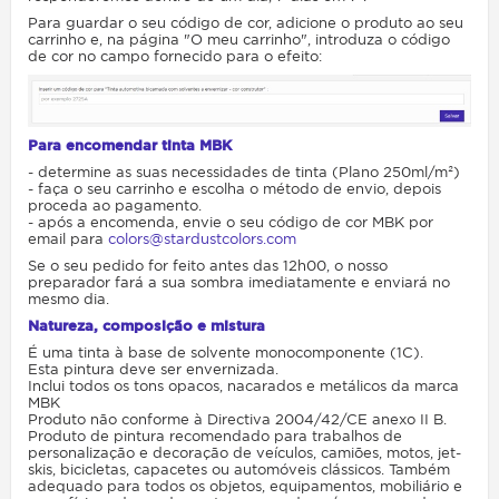
Para guardar o seu código de cor, adicione o produto ao seu
carrinho e, na página "O meu carrinho", introduza o código
de cor no campo fornecido para o efeito:
Para encomendar tinta MBK
- determine as suas necessidades de tinta (Plano 250ml/m²)
- faça o seu carrinho e escolha o método de envio, depois
proceda ao pagamento.
- após a encomenda, envie o seu código de cor MBK por
email para
colors@stardustcolors.com
Se o seu pedido for feito antes das 12h00, o nosso
preparador fará a sua sombra imediatamente e enviará no
mesmo dia.
Natureza, composição e mistura
É uma tinta à base de solvente monocomponente (1C).
Esta pintura deve ser envernizada.
Inclui todos os tons opacos, nacarados e metálicos da marca
MBK
Produto não conforme à Directiva 2004/42/CE anexo II B.
Produto de pintura recomendado para trabalhos de
personalização e decoração de veículos, camiões, motos, jet-
skis, bicicletas, capacetes ou automóveis clássicos. Também
adequado para todos os objetos, equipamentos, mobiliário e