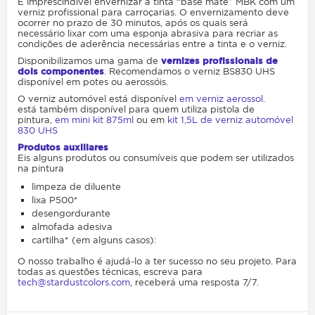
É imprescindível envernizar a tinta “base mate” MBK com um
verniz profissional para carroçarias. O envernizamento deve
ocorrer no prazo de 30 minutos, após os quais será
necessário lixar com uma esponja abrasiva para recriar as
condições de aderência necessárias entre a tinta e o verniz.
Disponibilizamos uma gama de
vernizes profissionais de
dois componentes
. Recomendamos o verniz BS830 UHS
disponível em potes ou aerossóis.
O verniz automóvel está disponível
em verniz aerossol.
está também disponível para quem utiliza pistola de
pintura,
em mini kit 875ml
ou em
kit 1,5L de verniz automóvel
830 UHS
Produtos auxiliares
Eis alguns produtos ou consumíveis que podem ser utilizados
na pintura
limpeza de diluente
lixa P500*
desengordurante
almofada adesiva
cartilha* (em alguns casos):
O nosso trabalho é ajudá-lo a ter sucesso no seu projeto. Para
todas as questões técnicas, escreva para
tech@stardustcolors.com
, receberá uma resposta 7/7.