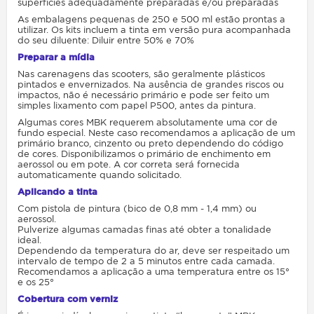
superfícies adequadamente preparadas e/ou preparadas
As embalagens pequenas de 250 e 500 ml estão prontas a
utilizar. Os kits incluem a tinta em versão pura acompanhada
do seu diluente: Diluir entre 50% e 70%
Preparar a mídia
Nas carenagens das scooters, são geralmente plásticos
pintados e envernizados. Na ausência de grandes riscos ou
impactos, não é necessário primário e pode ser feito um
simples lixamento com papel P500, antes da pintura.
Algumas cores MBK requerem absolutamente uma cor de
fundo especial. Neste caso recomendamos a aplicação de um
primário branco, cinzento ou preto dependendo do código
de cores. Disponibilizamos o primário de enchimento em
aerossol ou em pote. A cor correta será fornecida
automaticamente quando solicitado.
Aplicando a tinta
Com pistola de pintura (bico de 0,8 mm - 1,4 mm) ou
aerossol.
Pulverize algumas camadas finas até obter a tonalidade
ideal.
Dependendo da temperatura do ar, deve ser respeitado um
intervalo de tempo de 2 a 5 minutos entre cada camada.
Recomendamos a aplicação a uma temperatura entre os 15°
e os 25°
Cobertura com verniz