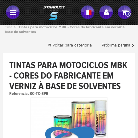
0
Casa
>
Tintas para motociclos MBK - Cores do fabricante em verniz à
base de solventes
Voltar para categoria
Próxima página
TINTAS PARA MOTOCICLOS MBK
- CORES DO FABRICANTE EM
VERNIZ À BASE DE SOLVENTES
Referência:
BC-TC-SPR