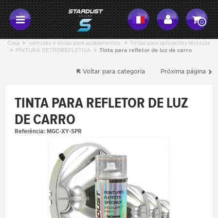
0
Casa
>
vernizes e tintas para acabamentos
>
Tintas para aplicações técnicas
>
PINTURA RETROREFLETIVA
>
Tinta para refletor de luz de carro
Voltar para categoria
Próxima página
TINTA PARA REFLETOR DE LUZ
DE CARRO
Referência:
MGC-XY-SPR