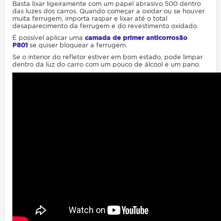
Basta lixar ligeiramente com um papel abrasivo 500 dentro
das luzes dos carros. Quando começar a oxidar ou se houver
muita ferrugem, importa raspar e lixar até o total
desaparecimento da ferrugem e do revestimento oxidado.
É possível aplicar uma
camada de primer anticorrosão
P801
se quiser bloquear a ferrugem.
Se o interior do refletor estiver em bom estado, pode limpar
dentro da luz do carro com um pouco de álcool e um pano.