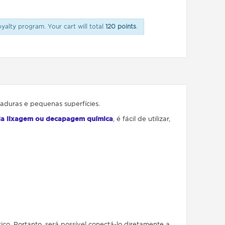
oyalty program. Your cart will total
120 points
.
daduras e pequenas superfícies.
da lixagem ou decapagem química
, é fácil de utilizar,
. Portanto, será possível conectá-lo diretamente a