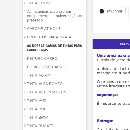
TINTA CROMO
Imprimir
As máquinas para cromar –
equipamentos e pulverização de
prateado
CHROME AT HOME
PRODUTOS PARA PRATA
MAIS
AS NOSSAS GAMAS DE TINTAS PARA
CARROCERIAS
Uma arma para a
PINTURA CARRO
Pistola de jacto 
CODIGO COR CARRO
a pistola de jact
mesmo em superfíc
TINTA AIXAM
O processo de ex
TINTA ALFA ROMEO
Nossa lixadeira tr
TINTA ASTON MARTIN
segurança:
TINTA AUDI
É importante tra
TINTA BMC
TINTA BMW
Entrega:
TINTA BUGATTI
A pistola de cho