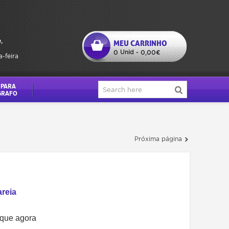
,
MEU CARRINHO
Unid
0
-
0,00€
a-feira
 PARA
GRAFO
Próxima página
areia
oque agora