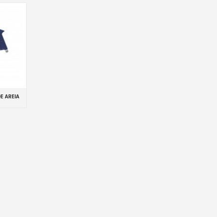
E AREIA
inho