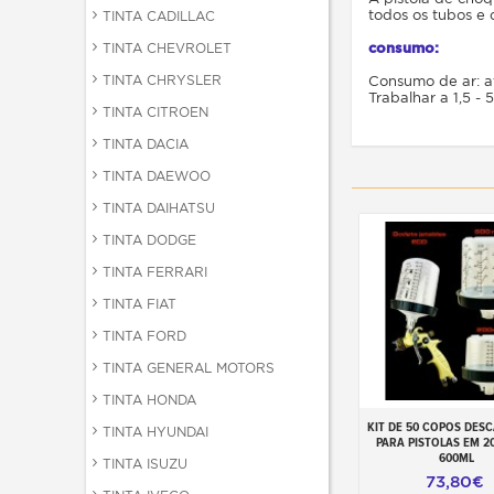
todos os tubos e 
TINTA CADILLAC
consumo:
TINTA CHEVROLET
TINTA CHRYSLER
Consumo de ar: at
Trabalhar a 1,5 - 
TINTA CITROEN
TINTA DACIA
TINTA DAEWOO
TINTA DAIHATSU
TINTA DODGE
TINTA FERRARI
TINTA FIAT
TINTA FORD
TINTA GENERAL MOTORS
TINTA HONDA
KIT DE 50 COPOS DES
Adicionar ao carr
TINTA HYUNDAI
PARA PISTOLAS EM 2
600ML
TINTA ISUZU
73,80€