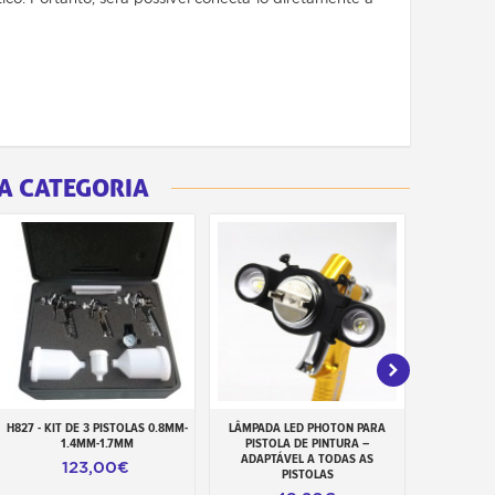
A CATEGORIA
H827 - KIT DE 3 PISTOLAS 0.8MM-
LÂMPADA LED PHOTON PARA
PURIF
Adicionar ao carrinho
Adicionar ao carrinho
Adiciona
1.4MM-1.7MM
PISTOLA DE PINTURA –
SUBMIC
ADAPTÁVEL A TODAS AS
COM
123,00€
PISTOLAS
1