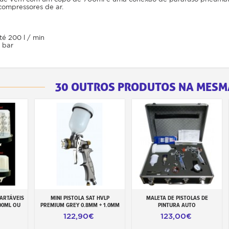
compressores de ar.
é 200 l / min
5 bar
30 OUTROS PRODUTOS NA MESM
CARTÁVEIS
MINI PISTOLA SAT HVLP
MALETA DE PISTOLAS DE
inho
Adicionar ao carrinho
Adicionar ao carrinho
00ML OU
PREMIUM GREY 0.8MM + 1.0MM
PINTURA AUTO
122,90€
123,00€