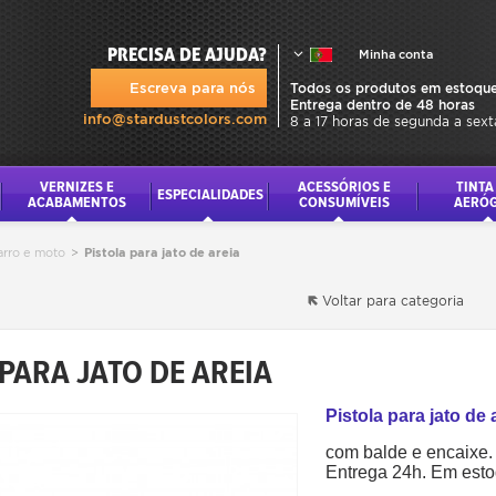
PRECISA DE AJUDA?
Minha conta
Escreva para nós
Todos os produtos em estoque
Entrega dentro de 48 horas
info@stardustcolors.com
8 a 17 horas de segunda a sext
VERNIZES E
ACESSÓRIOS E
TINTA
ESPECIALIDADES
ACABAMENTOS
CONSUMÍVEIS
AERÓ
arro e moto
>
Pistola para jato de areia
Voltar para categoria
 PARA JATO DE AREIA
Pistola para jato de 
com balde e encaixe.
Entrega 24h. Em est