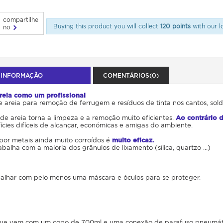
compartilhe
Buying this product you will collect
120 points
with our l
no
 INFORMAÇÃO
COMENTÁRIOS(0)
reia como um profissional
de areia para remoção de ferrugem e resíduos de tinta nos cantos, sol
o de areia torna a limpeza e a remoção muito eficientes.
Ao contrário 
ies difíceis de alcançar, económicas e amigas do ambiente.
por metais ainda muito corroídos é
muito eficaz.
abalha com a maioria dos grânulos de lixamento (sílica, quartzo ...)
balhar com pelo menos uma máscara e óculos para se proteger.
que vem com um copo de 700ml e uma conexão de parafuso pneumático