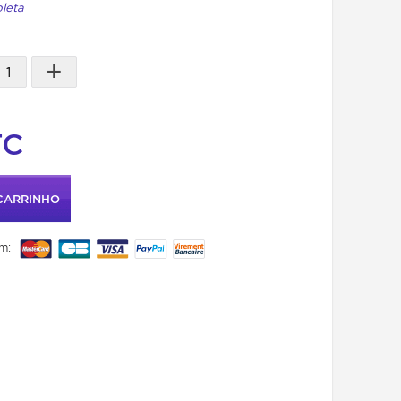
pleta
+
TC
CARRINHO
m: