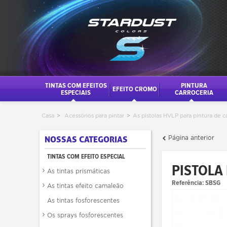
TINTAS COM EFEITOS
PINTURA
EFEITO CROMO
ESPECIAIS
CARROCERIA
Casa
>
Acessórios para pintar
>
As pistolas HVLP para pintura de c
Página anterior
NOSSAS CATEGORIAS
TINTAS COM EFEITO ESPECIAL
PISTOLA
As tintas prismáticas
Referência:
SBSG
As tintas efeito camaleão
As tintas fosforescentes
Os sprays fosforescentes