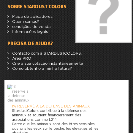
SOBRE STARDUST COLORS
Mapa de aplicadores.
Quem somos?
condições de venda
Informações legais
PRECISA DE AJUDA?
Contacto com a STARDUSTCOLORS.
Área PRO
Crie a sua cotação instantaneamente
Como obtenho a minha fatura?
1% RESERVÉ À LA DEFENSE DES ANIMAUX
StardustColors contribue à la défense des
animaux et soutient financièrement des
associations comme L214.
Parce que les animaux sont des êtres sensibles,
ouvrons les yeux sur le pêche, les élevages et les
abattoirs