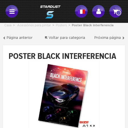
0
Casa
>
Acessórios para pintar
>
Posters
>
Poster Black interferencia
Página anterior
Voltar para categoria
Próxima página
POSTER BLACK INTERFERENCIA