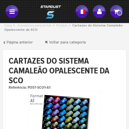
0
Casa
>
Acessórios para pintar
>
Posters
>
Cartazes do Sistema Camaleão
Opalescente da SCO
Página anterior
Voltar para categoria
CARTAZES DO SISTEMA
CAMALEÃO OPALESCENTE DA
SCO
Referência:
POST-SCO1-A1