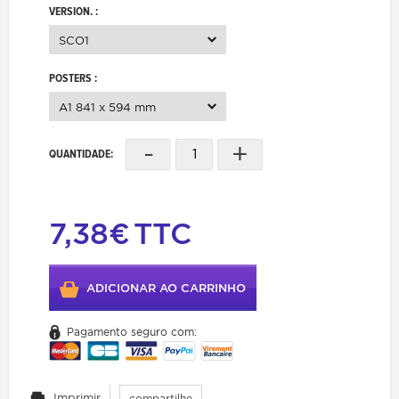
VERSION. :
SCO1
POSTERS :
A1 841 x 594 mm
-
+
QUANTIDADE:
7,38€
TTC
ADICIONAR AO CARRINHO
Pagamento seguro com:
Imprimir
compartilhe