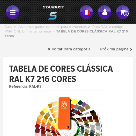
0
Casa
>
As nossas gamas de tintas para carrocerias
>
Tinta RAL e código
PANTONE brilhante ou mate
>
TABELA DE CORES CLÁSSICA RAL K7 216
cores
Voltar para categoria
Próxima página
TABELA DE CORES CLÁSSICA
RAL K7 216 CORES
Referência:
RAL-K7