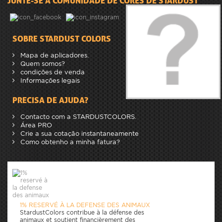
JUNTE-SE À COMUNIDADE DE CORES DE STARDUST
SOBRE STARDUST COLORS
Mapa de aplicadores.
Quem somos?
condições de venda
Informações legais
PRECISA DE AJUDA?
Contacto com a STARDUSTCOLORS.
Área PRO
Crie a sua cotação instantaneamente
Como obtenho a minha fatura?
1% RESERVÉ À LA DEFENSE DES ANIMAUX
StardustColors contribue à la défense des
animaux et soutient financièrement des