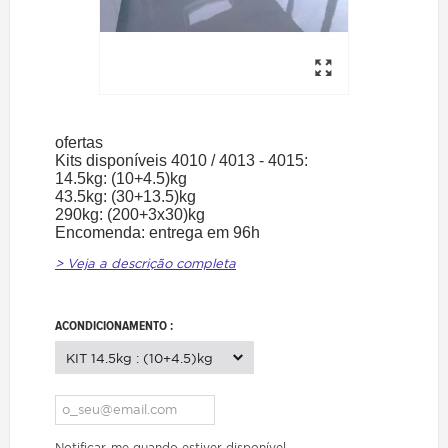
ofertas
Kits disponíveis 4010 / 4013 - 4015:
14.5kg: (10+4.5)kg
43.5kg: (30+13.5)kg
290kg: (200+3x30)kg
Encomenda: entrega em 96h
> Veja a descrição completa
ACONDICIONAMENTO :
KIT 14.5kg : (10+4.5)kg
Notificar-me quando estiver disponível