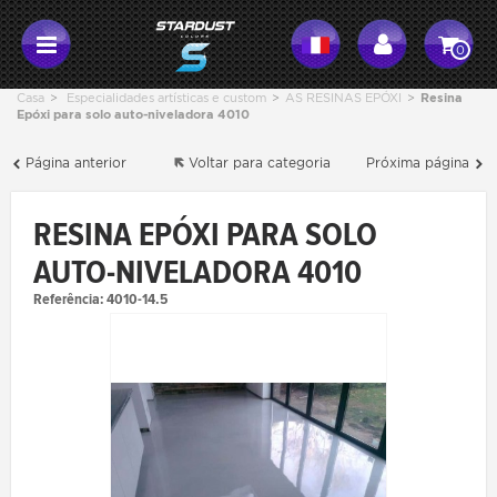
0
Casa
>
Especialidades artísticas e custom
>
AS RESINAS EPÓXI
>
Resina
Epóxi para solo auto-niveladora 4010
Página anterior
Voltar para categoria
Próxima página
RESINA EPÓXI PARA SOLO
AUTO-NIVELADORA 4010
Referência:
4010-14.5