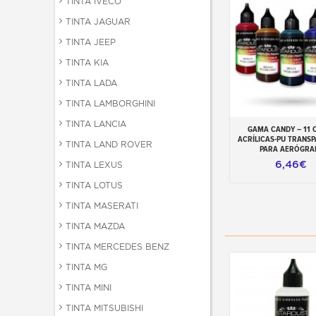
TINTA IVECO
TINTA JAGUAR
TINTA JEEP
TINTA KIA
TINTA LADA
TINTA LAMBORGHINI
TINTA LANCIA
GAMA CANDY – 11 
Adicionar ao carr
ACRÍLICAS-PU TRANS
TINTA LAND ROVER
PARA AERÓGRA
6,46€
TINTA LEXUS
TINTA LOTUS
TINTA MASERATI
TINTA MAZDA
TINTA MERCEDES BENZ
TINTA MG
TINTA MINI
TINTA MITSUBISHI