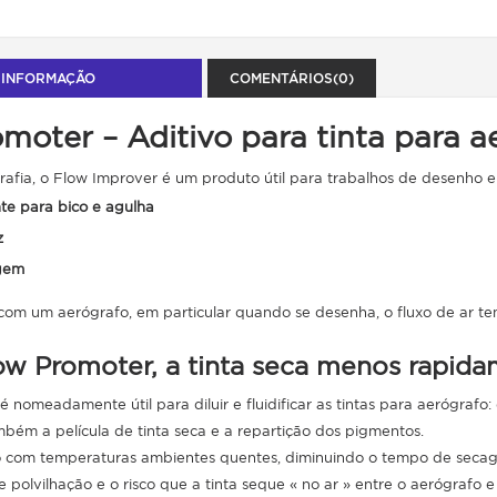
 INFORMAÇÃO
COMENTÁRIOS(0)
omoter –
Aditivo para tinta para a
afia, o Flow Improver é um produto útil para trabalhos de desenho e
te para bico e agulha
z
gem
om um aerógrafo, em particular quando se desenha, o fluxo de ar tem 
w Promoter, a tinta seca menos rapida
 nomeadamente útil para diluir e fluidificar as tintas para aerógrafo:
bém a película de tinta seca e a repartição dos pigmentos.
do com temperaturas ambientes quentes, diminuindo o tempo de seca
e polvilhação e o risco que a tinta seque « no ar » entre o aerógrafo e