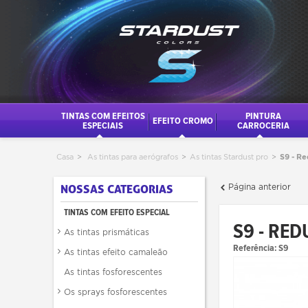
TINTAS COM EFEITOS
PINTURA
EFEITO CROMO
ESPECIAIS
CARROCERIA
Casa
>
As tintas para aerógrafos
>
As tintas Stardust pro
>
S9 - R
Página anterior
NOSSAS CATEGORIAS
TINTAS COM EFEITO ESPECIAL
S9 - RE
As tintas prismáticas
Referência:
S9
As tintas efeito camaleão
As tintas fosforescentes
Os sprays fosforescentes