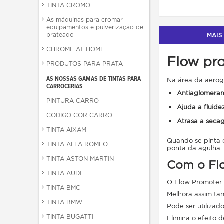
TINTA CROMO
As máquinas para cromar –
equipamentos e pulverização de
prateado
MAIS
CHROME AT HOME
Flow pr
PRODUTOS PARA PRATA
AS NOSSAS GAMAS DE TINTAS PARA
Na área da aerogr
CARROCERIAS
Antiaglomeran
PINTURA CARRO
Ajuda a fluide
CODIGO COR CARRO
Atrasa a seca
TINTA AIXAM
Quando se pinta c
TINTA ALFA ROMEO
ponta da agulha.
TINTA ASTON MARTIN
Com o Flo
TINTA AUDI
O Flow Promoter é
TINTA BMC
Melhora assim tam
TINTA BMW
Pode ser utiliza
TINTA BUGATTI
Elimina o efeito d