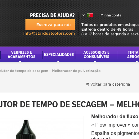
PRECISA DE AJUDA?
Minha conta
Escreva para nós
Todos os produtos em estoque
Entrega dentro de 48 horas
info@stardustcolors.com
8 a 17 horas de segunda a sext
VERNIZES E
ACESSÓRIOS E
TINTA
ESPECIALIDADES
ACABAMENTOS
CONSUMÍVEIS
AERÓ
edutor de tempo de secagem – Melhorador de pulverização
Voltar para categoria
DUTOR DE TEMPO DE SECAGEM – MEL
Melhorador de fluxo 
« Flow Improver » co
Espalha os pigmentos 
otimizada