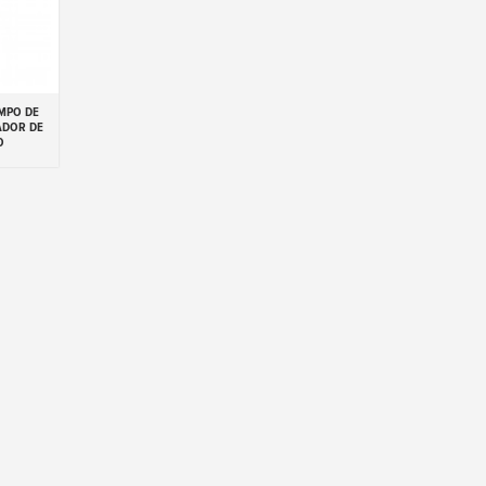
EMPO DE
inho
ADOR DE
O