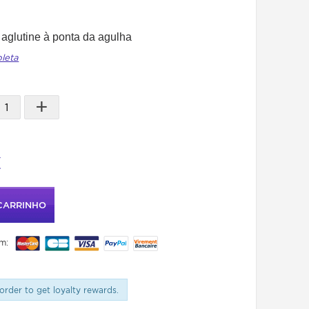
 aglutine à ponta da agulha
pleta
+
C
CARRINHO
m:
order to get loyalty rewards.