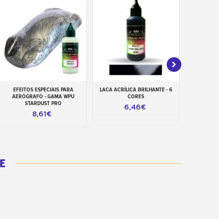
EFEITOS ESPECIAIS PARA
LACA ACRÍLICA BRILHANTE - 6
M0 -
Adicionar ao carrinho
Adicionar ao carrinho
Adiciona
AERÓGRAFO - GAMA WPU
CORES
MASCARAM
STARDUST PRO
S
6,46€
8,61€
E