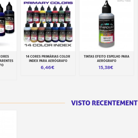
CORES
14 CORES PRIMÁRIAS COLOR
TINTAS EFEITO ESPELHO PARA
inho
Adicionar ao carrinho
Adicionar ao carrinho
PARENTES
INDEX PARA AERÓGRAFO
AERÓGRAFO
FO
6,46€
15,38€
VISTO RECENTEMENT