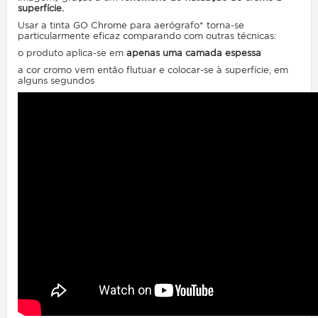
superfície.
Usar a tinta GO Chrome para aerógrafo* torna-se
particularmente eficaz comparando com outras técnicas:
o produto aplica-se em
apenas
uma camada espessa
a cor cromo vem então flutuar e colocar-se à superfície, em
alguns segundos