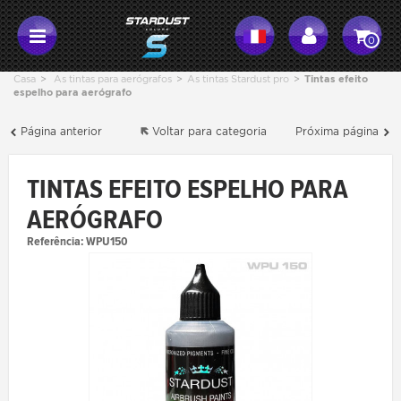
0
Casa
>
As tintas para aerógrafos
>
As tintas Stardust pro
>
Tintas efeito
espelho para aerógrafo
Página anterior
Voltar para categoria
Próxima página
TINTAS EFEITO ESPELHO PARA
AERÓGRAFO
Referência:
WPU150