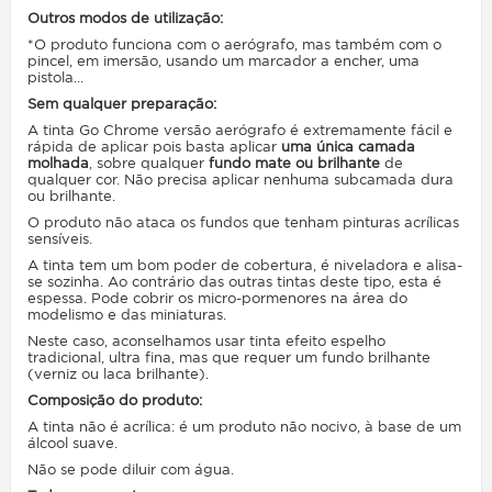
Outros modos de utilização:
*O produto funciona com o aerógrafo, mas também com o
pincel, em imersão, usando um marcador a encher, uma
pistola...
Sem qualquer preparação:
A tinta Go Chrome versão aerógrafo é extremamente fácil e
rápida de aplicar pois basta aplicar
uma única camada
molhada
, sobre qualquer
fundo mate ou brilhante
de
qualquer cor. Não precisa aplicar nenhuma subcamada dura
ou brilhante.
O produto não ataca os fundos que tenham pinturas acrílicas
sensíveis.
A tinta tem um bom poder de cobertura, é niveladora e alisa-
se sozinha. Ao contrário das outras tintas deste tipo, esta é
espessa. Pode cobrir os micro-pormenores na área do
modelismo e das miniaturas.
Neste caso, aconselhamos usar tinta efeito espelho
tradicional, ultra fina, mas que requer um fundo brilhante
(verniz ou laca brilhante).
Composição do produto:
A tinta não é acrílica: é um produto não nocivo, à base de um
álcool suave.
Não se pode diluir com água.