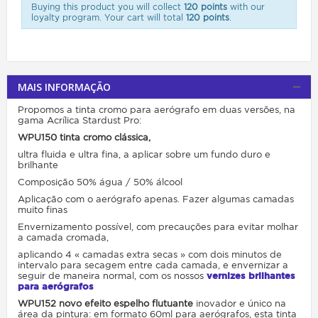
Buying this product you will collect
120 points
with our
loyalty program. Your cart will total
120 points
.
MAIS INFORMAÇÃO
Propomos a tinta cromo para aerógrafo em duas versões, na
gama Acrílica Stardust Pro:
WPU150 tinta cromo clássica,
ultra fluida e ultra fina, a aplicar sobre um fundo duro e
brilhante
Composição 50% água / 50% álcool
Aplicação com o aerógrafo apenas. Fazer algumas camadas
muito finas
Envernizamento possível, com precauções para evitar molhar
a camada cromada,
aplicando 4 « camadas extra secas » com dois minutos de
intervalo para secagem entre cada camada, e envernizar a
seguir de maneira normal, com os nossos
vernizes brilhantes
para aerógrafos
WPU152 novo efeito espelho flutuante
inovador e único na
área da pintura: em formato 60ml para aerógrafos, esta tinta