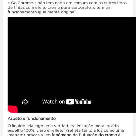
« Go Chrome »
não tem nada em comum com os outros tipos
de tintas com efeito cromo para aerógrafo, e tem um
funcionamento igualmente original:
Aspeto e funcionamento
O líquido cria logo uma verdadeira imitação metal polido
espelho 100%, claro e refletor (refleta tanto a luz como uma
imagem) graças a um
fenómeno de flutuação do cromo à