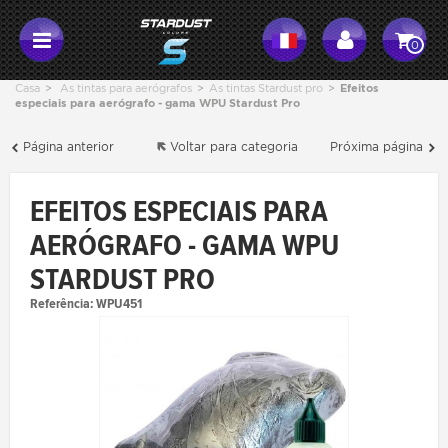
0
Casa
>
As tintas para aerógrafos
>
As tintas Stardust pro
>
Efeitos
especiais para aerógrafo - gama WPU Stardust Pro
Página anterior
Voltar para categoria
Próxima página
EFEITOS ESPECIAIS PARA
AERÓGRAFO - GAMA WPU
STARDUST PRO
Referência:
WPU451