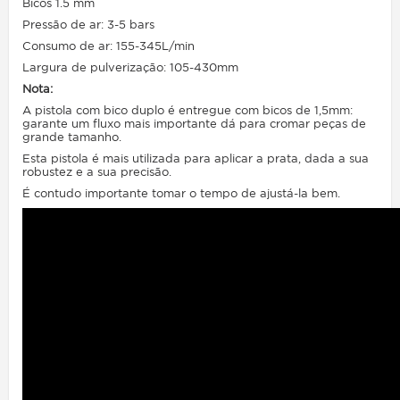
Bicos 1.5 mm
Pressão de ar: 3-5 bars
Consumo de ar: 155-345L/min
Largura de pulverização: 105-430mm
Nota:
A pistola com bico duplo é entregue com bicos de 1,5mm:
garante um fluxo mais importante dá para cromar peças de
grande tamanho.
Esta pistola é mais utilizada para aplicar a prata, dada a sua
robustez e a sua precisão.
É contudo importante tomar o tempo de ajustá-la bem.