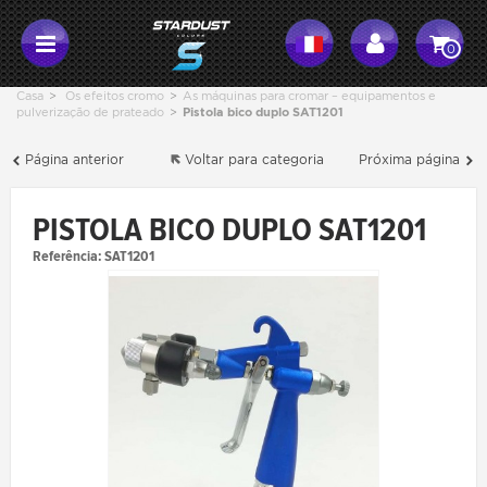
0
Casa
>
Os efeitos cromo
>
As máquinas para cromar – equipamentos e
pulverização de prateado
>
Pistola bico duplo SAT1201
Página anterior
Voltar para categoria
Próxima página
PISTOLA BICO DUPLO SAT1201
Referência:
SAT1201