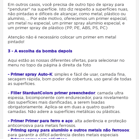
Em outros casos, você precisa de outro tipo de spray para
"pendurar" na superfície. Isto diz respeito a superfícies nuas,
não pintadas e difíceis de alcançar, como metal, plástico ou
alumínio, ... Por este motivo, oferecemos um primer especial,
um metal nu especial, um primer spray alumínio especial, e
um primer spray de plástico (PP, PE, ABS, PS, PC)
Atenção não é necessário colocar um primer em metal
pintado!
3 - A escolha da bomba depois
Aqui estão as nossas diferentes ofertas, para selecionar no
menu no topo da página à direita da foto
- Primer spray Auto-K
: simples e fácil de usar, camada fina,
secagem rápida, bom poder de cobertura, uso geral de todas
as superfícies.
-
Filler StardustColors primer preenchedor
: camada ultra
espessa, bicomponente com endurecedor, para nivelamento
das superfícies mais danificadas, a serem lixadas
obrigatoriamente. Aplica-se em duas a quatro quatro
camadas. Não adere a superfícies metálicas ou plásticas.
- Primer Primer para ferro e aço
: alta aderência e proteção
anticorrosiva para metais ferrosos.
- Priming spray para alumínio e outros metais não ferrosos
:
para garantir a difícil aderência destes metais especiais