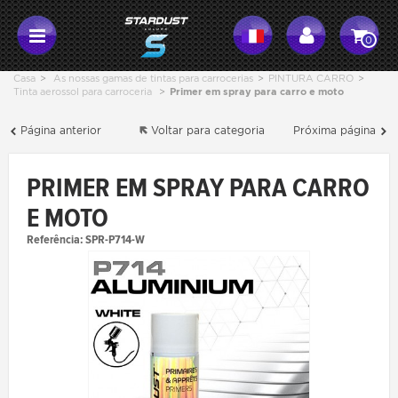
0
Casa
>
As nossas gamas de tintas para carrocerias
>
PINTURA CARRO
>
Tinta aerossol para carroceria
>
Primer em spray para carro e moto
Página anterior
Voltar para categoria
Próxima página
PRIMER EM SPRAY PARA CARRO
E MOTO
Referência:
SPR-P714-W