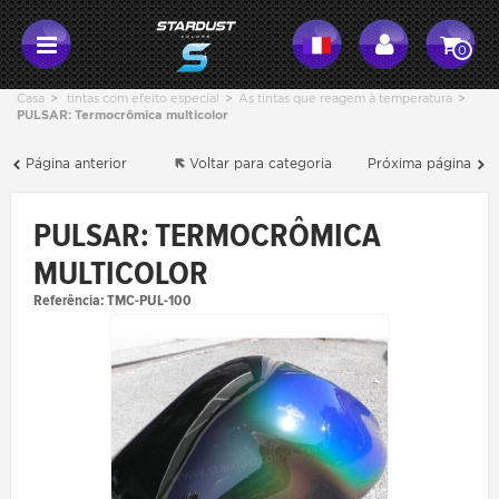
0
Casa
>
tintas com efeito especial
>
As tintas que reagem à temperatura
>
PULSAR: Termocrômica multicolor
Página anterior
Voltar para categoria
Próxima página
PULSAR: TERMOCRÔMICA
MULTICOLOR
Referência:
TMC-PUL-100