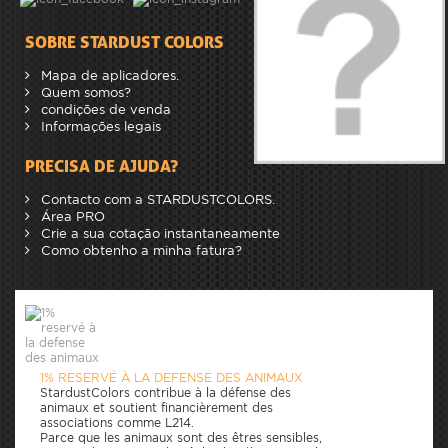
SOBRE STARDUST COLORS
Mapa de aplicadores.
Quem somos?
condições de venda
Informações legais
PRECISA DE AJUDA?
Contacto com a STARDUSTCOLORS.
Área PRO
Crie a sua cotação instantaneamente
Como obtenho a minha fatura?
1% RESERVÉ À LA DEFENSE DES ANIMAUX
StardustColors contribue à la défense des
animaux et soutient financièrement des
associations comme L214.
Parce que les animaux sont des êtres sensibles,