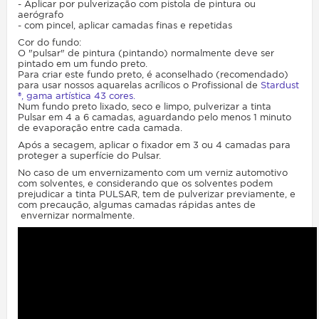
- Aplicar por pulverização com pistola de pintura ou
aerógrafo
- com pincel, aplicar camadas finas e repetidas
Cor do fundo:
O "pulsar" de pintura (pintando) normalmente deve ser
pintado em um fundo preto.
Para criar este fundo preto, é aconselhado (recomendado)
para usar nossos aquarelas acrílicos o Profissional de
Stardust
®, gama artística 43 cores.
Num fundo preto lixado, seco e limpo, pulverizar a tinta
Pulsar em 4 a 6 camadas, aguardando pelo menos 1 minuto
de evaporação entre cada camada.
Após a secagem, aplicar o fixador em 3 ou 4 camadas para
proteger a superfície do Pulsar.
No caso de um envernizamento com um verniz automotivo
com solventes, e considerando que os solventes podem
prejudicar a tinta PULSAR, tem de pulverizar previamente, e
com precaução, algumas camadas rápidas antes de
envernizar normalmente.