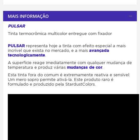
MAIS INFORMAÇÃO
P
U
L
S
A
R
Tinta termocrômica multicolor entregue com fixador
PULSAR
representa hoje a tinta com efeito especial a mais
incrível que exista no mercado, e a mais
avançada
tecnologicamente
.
A superfície reage imediatamente com qualquer mudança de
temperatura e produz várias
mudanças de cor
.
Esta tinta fora do comum é extremamente reativa e sensível:
Um mero sopro permite ativá-la. Este produto raro é
formulado e produzido pela StardustColors.