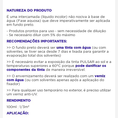
NATUREZA DO PRODUTO
É uma intercamada (líquido incolor) não nociva à base de
água (Fase aquosa) que deve imperativamente ser aplicada
em fundo preto.
- Produtos prontos para uso - sem necessidade de diluição
- Se necessário diluir com 5% do máximo
RECOMENDAÇÕES IMPORTANTES:
>> O fundo preto deverá ser
uma tinta com água
(ou com
solventes, se tiver seca desde 7 dias e lixada para garantir a
evaporação total dos solventes)
>> É necessário evitar a exposição da tinta PULSAR ao sol e a
temperaturas superiores a 60°C porque
pode danificar os
componentes da tinta
de maneira irreversível.
>> O envernizamento deverá ser realizado com um
verniz
com água
(ou com solventes apenas após a aplicação do
fixador)
>> Para qualquer uso temporário no exterior, é preciso utilizar
um verniz anti-UV.
RENDIMENTO
100ml : 1/3m²
APLICAÇÃO: