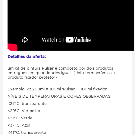
Detalhes da oferta:
um kit de pintura Pulsar é composto por dois produtos
entregues em quantidades iguais (tinta termocrômica +
produto fixador protetor)
Exemplo: kit 200ml = 100ml 'Pulsar' + 100ml fixador
NÍVEIS DE TEMPERATURAS E CORES OBSERVADAS:
<27°C: transparente
<29°C: Vermelho
<31°C: Verde
<37°C: Azul
<41°C: transparente