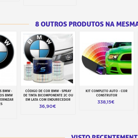
8 OUTROS PRODUTOS NA MESMA
S BMW -
CÓDIGO DE COR BMW - SPRAY
KIT COMPLETO AUTO - COR
inho
Adicionar ao carrinho
Adicionar ao carrinho
ROS BMW
DE TINTA BICOMPONENTE 2C OU
CONSTRUTOR
VERNIZAR
EM LATA COM ENDURECEDOR
338,15€
ES
36,90€
VISTO RECENTEMENT