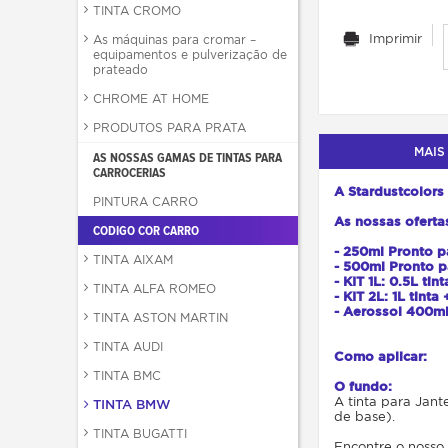
TINTA CROMO
Imprimir
As máquinas para cromar –
equipamentos e pulverização de
prateado
CHROME AT HOME
PRODUTOS PARA PRATA
MAIS
AS NOSSAS GAMAS DE TINTAS PARA
CARROCERIAS
A Stardustcolors
PINTURA CARRO
As nossas oferta
CODIGO COR CARRO
- 250ml Pronto p
TINTA AIXAM
- 500ml Pronto p
- KIT 1L: 0.5L tin
TINTA ALFA ROMEO
- KIT 2L: 1L tinta 
- Aerossol 400m
TINTA ASTON MARTIN
TINTA AUDI
Como aplicar:
TINTA BMC
O fundo:
A tinta para Jan
TINTA BMW
de base).
TINTA BUGATTI
Encontre o nosso