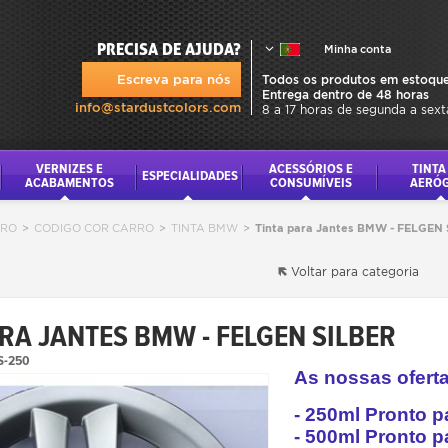
PRECISA DE AJUDA?
Minha conta
Escreva para nós
Todos os produtos em estoque
Entrega dentro de 48 horas
info@stardustcolors.com
8 a 17 horas de segunda a sext
VERNIZES E
ACESSÓRIOS E
TINTA
ESPECIALIDADES
ACABAMENTOS
CONSUMÍVEIS
AERÓ
RRO
>
CODIGO COR CARRO
>
TINTA BMW
>
Tinta para Jantes BMW - FELGEN
Voltar para categoria
ARA JANTES BMW - FELGEN SILBER
S-250
As nossas oferta
- 250ml Pronto p
- 500ml Pronto p