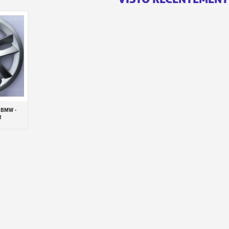
 BMW -
inho
R