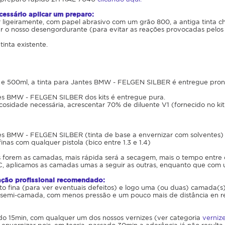
essário aplicar um preparo:
ar ligeiramente, com papel abrasivo com um grão 800, a antiga tinta c
ar o nosso desengordurante (para evitar as reações provocadas pelos 
inta existente.
e 500ml, a tinta para Jantes BMW - FELGEN SILBER é entregue pron
tes BMW - FELGEN SILBER dos kits é entregue pura.
scosidade necessária, acrescentar 70% de diluente V1 (fornecido no kit
es BMW - FELGEN SILBER (tinta de base a envernizar com solventes) 
inas com qualquer pistola (bico entre 1.3 e 1.4)
s forem as camadas, mais rápida será a secagem, mais o tempo entr
, aplicamos as camadas umas a seguir as outras, enquanto que com 
ação profissional recomendado:
 fina (para ver eventuais defeitos) e logo uma (ou duas) camada(s)
emi-camada, com menos pressão e um pouco mais de distância en re
do 15min, com qualquer um dos nossos vernizes (ver categoria
verniz