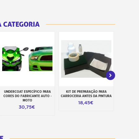
 CATEGORIA
UNDERCOAT ESPECÍFICO PARA
KIT DE PREPARAÇÃO PARA
PRIMÁ
Adicionar ao carrinho
Adicionar ao carrinho
Adiciona
CORES DO FABRICANTE AUTO -
CARROCERIA ANTES DA PINTURA
BICOM
MOTO
18,45€
30,75€
E