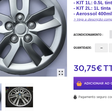
- KIT 1L: 0.5L tin
- KIT 2L: 1L tinta
- Aerossol 400ml
> Veja a descrição com
ACONDICIONAMENTO :
-
QUANTIDADE:
30,75€
T
ADICIONAR AO 
Pagamento seguro co