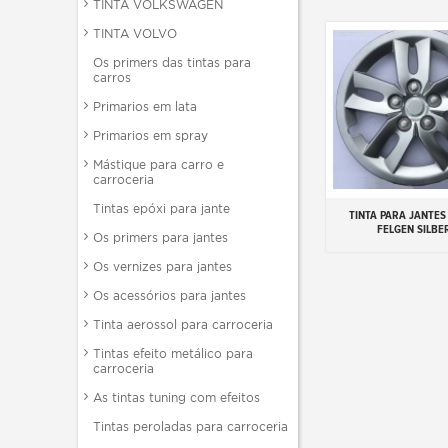
TINTA VOLKSWAGEN
TINTA VOLVO
Os primers das tintas para
carros
Primarios em lata
Primarios em spray
Mástique para carro e
carroceria
Tintas epóxi para jante
TINTA PARA JANTES
Adicionar ao carr
FELGEN SILBE
Os primers para jantes
Os vernizes para jantes
Os acessórios para jantes
Tinta aerossol para carroceria
Tintas efeito metálico para
carroceria
As tintas tuning com efeitos
Tintas peroladas para carroceria