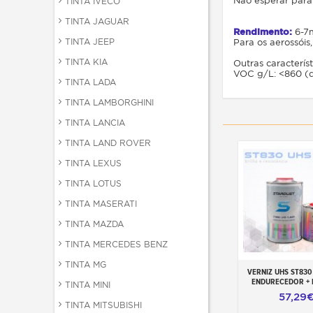
Não esperar para 
TINTA IVECO
TINTA JAGUAR
Rendimento:
6-7
TINTA JEEP
Para os aerossóis
TINTA KIA
Outras característ
VOC g/L: <860 (d
TINTA LADA
TINTA LAMBORGHINI
TINTA LANCIA
TINTA LAND ROVER
TINTA LEXUS
TINTA LOTUS
TINTA MASERATI
TINTA MAZDA
TINTA MERCEDES BENZ
TINTA MG
VERNIZ UHS ST830 
Adicionar ao ca
ENDURECEDOR + 
TINTA MINI
57,29
TINTA MITSUBISHI