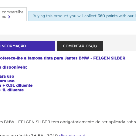
compartilhe
Buying this product you will collect
360 points
with our l
no
 INFORMAÇÃO
COMENTÁRIOS(0)
 oferece-lhe a famosa tinta para Jantes BMW - FELGEN SILBER
s disponíveis:
ara uso
ara uso
ta + 0.5L diluente
+ 1L diluente
l
tes BMW - FELGEN SILBER tem obrigatoriamente de ser aplicada sob
 preparo rápido 2H RAL 7040
clicando aqui.