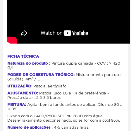
FICHA TÉCNICA
Natureza do produto :
Pintura dupla camada - COV : > 420
G/L
PODER DE COBERTURA TEÓRICO:
Mistura pronta para uso
(diluída): 4m² / L
UTILIZAÇÃO
: Pistola, aerógrafo
AJUSTAMENTO:
Pistola: Bico 1.0 a 1.4 de preferência -
Pressão do ar : 2.5-3.5 bares
MISTURA:
Agitar bem o fundo antes de aplicar. D
iluir de 80 a
100%.
Lixado com o P400/P500 SEC ou P800 com água.
Desengraxamento desconselhado, só se for com álcool 95%.
Número de aplicações
: 4-5 camadas finas.