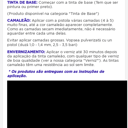
TINTA DE BASE:
Começar com a tinta de base
(Tem que ser
pintura ou primer preto
).
(Produto disponível na categoria "Tinta de Base")
CAMALEÃO:
Aplicar com a pistola várias camadas (4 à 5)
muito finas, até a cor camaleão
aparecer completamente
.
Como as camadas secam imediatamente, não é necessário
aguardar entre cada uma delas.
Evitar aplicar camadas grossas. Vopsea pulverizată cu un
pistol (duză 1,0 - 1,4 mm, 2,5 - 3,5 bari)
ENVERNIZAMENTO:
Aplicar o verniz até 30 minutos depois
da aplicação da tinta camaleão, com qualquer tipo de verniz
de boa qualidade (ver a nossa categoria "Verniz"'). As tintas
camaleão têm uma resistência ao sol sem limite.
* Os produtos são entregues com as instruções de
aplicação
.