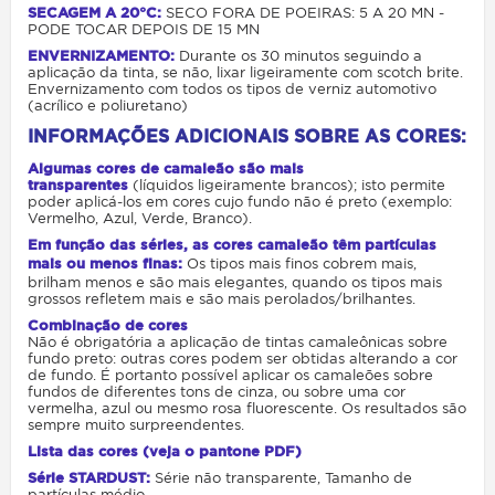
SECAGEM A 20°C:
SECO FORA DE POEIRAS: 5 A 20 MN -
PODE TOCAR DEPOIS DE 15 MN
ENVERNIZAMENTO:
Durante os 30 minutos seguindo a
aplicação da tinta,
se não, lixar ligeiramente com scotch brite.
Envernizamento com todos os tipos de verniz automotivo
(acrílico e poliuretano)
INFORMAÇÕES ADICIONAIS SOBRE AS CORES:
Algumas cores de camaleão são mais
transparentes
(líquidos ligeiramente brancos); isto permite
poder aplicá-los em cores cujo fundo não é preto (exemplo:
Vermelho, Azul, Verde, Branco).
Em função das séries, as cores camaleão têm partículas
mais ou menos finas
:
Os tipos mais finos cobrem mais,
brilham menos e são mais elegantes, quando os tipos mais
grossos refletem mais e são mais perolados/brilhantes.
Combinação de cores
Não é obrigatória a aplicação de tintas camaleônicas sobre
fundo preto: outras cores podem ser obtidas alterando a cor
de fundo. É portanto possível aplicar os camaleões sobre
fundos de diferentes tons de cinza, ou sobre uma cor
vermelha, azul ou mesmo rosa fluorescente. Os resultados são
sempre muito surpreendentes.
Lista das cores (veja o pantone PDF)
Série STARDUST
:
Série não transparente, Tamanho de
partículas médio