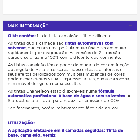
MAIS INFORMAÇÃO
O kit contém:
1L de tinta camaleão + 1L de diluente
As tintas dupla camada são
tintas automotivas com
solvente
, que criam uma película muito fina e secam muito
rapidamente por evaporação. As versões de 2 litros são
puras e se diluem a 100% com o diluente que vem junto.
As tintas camaleão têm o poder de mudar de cor em função
do ângulo de vista: suas cores iridescentes são intensas e
seus efeitos perolizados com múltiplas mudanças de cores
podem criar efeitos visuais impressionantes, numa carroceria,
num móvel design ou numa escultura.
As tintas Chameleon estão disponíveis numa
fórmula
automotiva profissional à base de água e sem solventes
. A
Stardust está a inovar para reduzir as emissões de COV.
São fascinantes, porém, relativamente fáceis de aplicar:
UTILIZAÇÃO:
A aplicação efetua-se em 3 camadas seguidas: Tinta de
base, camaleão, verniz