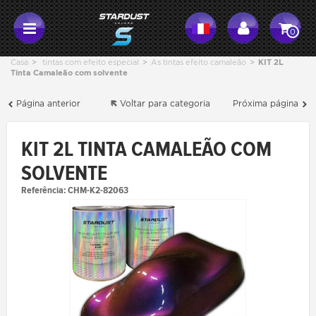
0
Casa
>
tintas com efeito especial
>
As tintas efeito camaleão
>
KIT 2L
Tinta Camaleão com solvente
Página anterior
Voltar para categoria
Próxima página
KIT 2L TINTA CAMALEÃO COM
SOLVENTE
Referência:
CHM-K2-82063