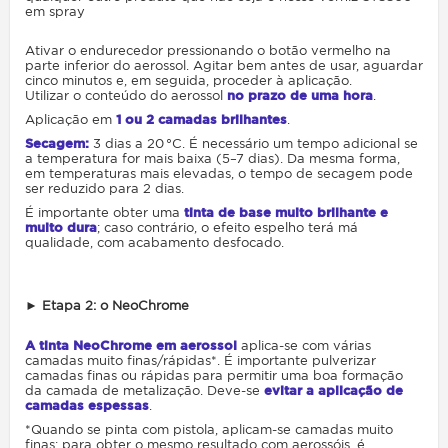
em spray
Ativar o endurecedor pressionando o botão vermelho na
parte inferior do aerossol. Agitar bem antes de usar, aguardar
cinco minutos e, em seguida, proceder à aplicação.
Utilizar o conteúdo do aerossol
no prazo de uma hora
.
Aplicação em
1 ou 2 camadas brilhantes
.
Secagem:
3 dias a 20 °C. É necessário um tempo adicional se
a temperatura for mais baixa (5–7 dias). Da mesma forma,
em temperaturas mais elevadas, o tempo de secagem pode
ser reduzido para 2 dias.
É importante obter uma
tinta de base muito brilhante e
muito dura
;
caso contrário, o efeito espelho terá má
qualidade, com acabamento desfocado.
►
Etapa 2: o NeoChrome
A tinta NeoChrome em aerossol
aplica-se com várias
camadas muito finas/rápidas*. É importante pulverizar
camadas finas ou rápidas para permitir uma boa formação
da camada de metalização. Deve-se
evitar a aplicação de
camadas espessas
.
*Quando se pinta com pistola, aplicam-se camadas muito
finas; para obter o mesmo resultado com aerossóis, é