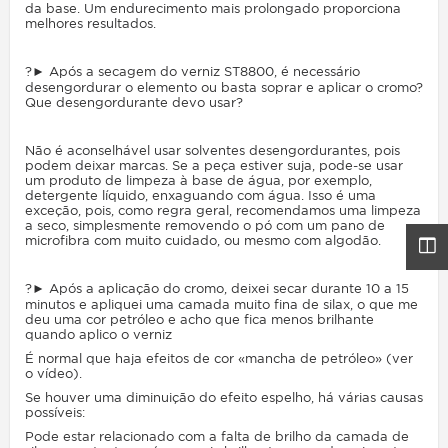
da base. Um endurecimento mais prolongado proporciona
melhores resultados.
?► Após a secagem do verniz ST8800, é necessário
desengordurar o elemento ou basta soprar e aplicar o cromo?
Que desengordurante devo usar?
Não é aconselhável usar solventes desengordurantes, pois
podem deixar marcas. Se a peça estiver suja, pode-se usar
um produto de limpeza à base de água, por exemplo,
detergente líquido, enxaguando com água. Isso é uma
exceção, pois, como regra geral, recomendamos uma limpeza
a seco, simplesmente removendo o pó com um pano de
microfibra com muito cuidado, ou mesmo com algodão.
?► Após a aplicação do cromo, deixei secar durante 10 a 15
minutos e apliquei uma camada muito fina de silax, o que me
deu uma cor petróleo e acho que fica menos brilhante
quando aplico o verniz
É normal que haja efeitos de cor «mancha de petróleo» (ver
o vídeo).
Se houver uma diminuição do efeito espelho, há várias causas
possíveis:
Pode estar relacionado com a falta de brilho da camada de