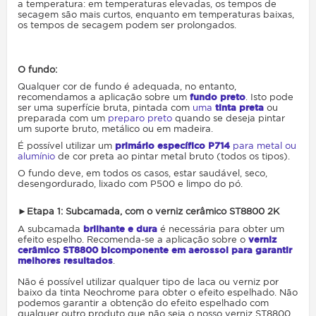
a temperatura: em temperaturas elevadas, os tempos de
secagem são mais curtos, enquanto em temperaturas baixas,
os tempos de secagem podem ser prolongados
.
O fundo:
Qualquer cor de fundo é adequada, no entanto,
recomendamos a aplicação sobre um
fundo preto
. Isto pode
ser uma superfície bruta, pintada com
uma
tinta preta
ou
preparada com um
preparo preto
quando se deseja pintar
um suporte bruto, metálico ou em madeira.
É possível utilizar um
primário específico P714
para metal ou
alumínio
de cor preta ao pintar metal bruto (todos os tipos).
O fundo deve, em todos os casos, estar saudável, seco,
desengordurado, lixado com P500 e limpo do pó.
►
Etapa 1: Subcamada, com o verniz cerâmico ST8800 2K
A subcamada
brilhante e dura
é necessária para obter um
efeito espelho. Recomenda-se a aplicação sobre o
verniz
cerâmico ST8800 bicomponente em aerossol para garantir
melhores resultados
.
Não é possível utilizar qualquer tipo de laca ou verniz por
baixo da tinta Neochrome para obter o efeito espelhado. Não
podemos garantir a obtenção do efeito espelhado com
qualquer outro produto que não seja o nosso verniz ST8800