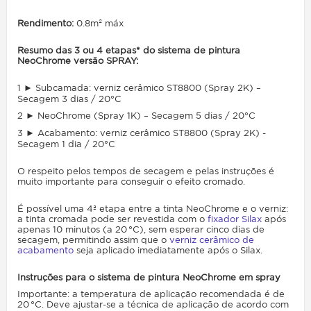
Rendimento:
0.8m² máx
Resumo das 3 ou 4 etapas* do sistema de pintura
NeoChrome versão SPRAY:
1 ► Subcamada: verniz cerâmico ST8800 (Spray 2K) –
Secagem 3 dias / 20°C
2 ► NeoChrome (Spray 1K) – Secagem 5 dias / 20°C
3 ► Acabamento: verniz cerâmico ST8800 (Spray 2K) -
Secagem 1 dia / 20°C
O respeito pelos tempos de secagem e pelas instruções é
muito importante para conseguir o efeito cromado.
É possível uma 4ª etapa entre a tinta NeoChrome e o verniz:
a tinta cromada pode ser revestida com o
fixador Silax
após
apenas 10 minutos (a 20 °C), sem esperar cinco dias de
secagem, permitindo assim que o
verniz cerâmico de
acabamento
seja aplicado imediatamente após o Silax.
Instruções para o sistema de pintura NeoChrome em spray
Importante: a
temperatura de aplicação recomendada é de
20 °C. Deve ajustar-se a técnica de aplicação de acordo com