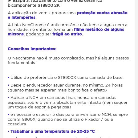
►
Etapa 3: Acabamen
to com o verniz cerâmico
bicomponente ST8800 2K
A aplicação do verniz proporciona
proteção contra abrasão
e intempéries
.
A tinta NeoChrome é anticorrosão e não teme a água nem a
humidade; no entanto, forma um
filme metálico de alguns
microns
, podendo ser
frágil ao atrito
.
Conselhos importantes:
O Neochrome não é muito complicado, mas há alguns passos
fundamentais.
⦁
Utilize de preferência o ST8900X como camada de base.
⦁
Deixe o endurecedor atuar durante, no mínimo, 24 horas
(quanto mais se esperar, mais bonito fica o efeito)
⦁
Aplicar o NCH em camadas finas, nunca em camadas
espessas, sobre o verniz absolutamente intacto (nem sequer
um toque de esponja pegajosa)
⦁
é necessário esperar 5 dias para envernizar o NCH, sempre
com ST8900X, quando não se utiliza o Fixador / ou a
cozedura
⦁ Trabalhar a uma temperatura de 20-25 °C