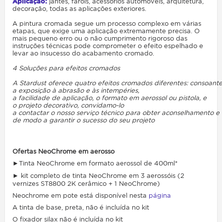
Aplicação:
jantes, faróis, acessórios automóveis, arquitetura,
decoração, todas as aplicações exteriores.
A pintura cromada segue um processo complexo em várias
etapas, que exige uma aplicação extremamente precisa. O
mais pequeno erro ou o não cumprimento rigoroso das
instruções técnicas pode comprometer o efeito espelhado e
levar ao insucesso do acabamento cromado.
4
Soluções
para
efeitos
cromados
A
Stardust
oferece
quatro
efeitos
cromados
diferentes:
consoant
a
exposição
à
abrasão
e às
intempéries,
a
facilidade
de
aplicação, o
formato
em
aerossol
ou
pistola, e
o
projeto
decorativo,
convidamo-lo
a
contactar
o
nosso
serviço
técnico
para
obter
aconselhamento
e
de
modo
a
garantir
o
sucesso
do
seu
projeto
Ofertas NeoChrome em aerosso
►
Tinta NeoChrome em formato aerossol de 400ml*
►
kit completo de tinta NeoChrome em 3 aerossóis (2
vernizes ST8800 2K cerâmico + 1 NeoChrome)
Neochrome em pote está disponível nesta
página
A tinta de base, preta, não é incluída no kit
O fixador silax não é incluída no kit