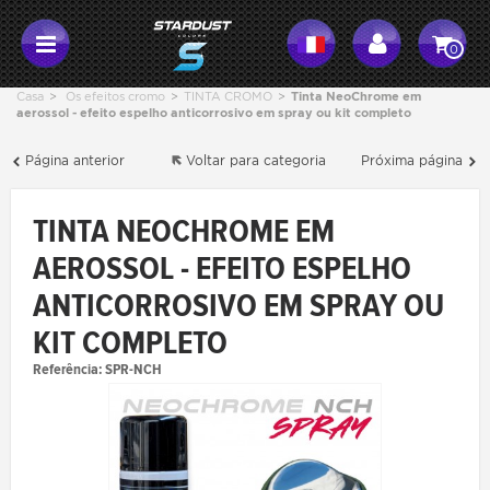
0
Casa
>
Os efeitos cromo
>
TINTA CROMO
>
Tinta NeoChrome em
aerossol - efeito espelho anticorrosivo em spray ou kit completo
Página anterior
Voltar para categoria
Próxima página
TINTA NEOCHROME EM
AEROSSOL - EFEITO ESPELHO
ANTICORROSIVO EM SPRAY OU
KIT COMPLETO
Referência:
SPR-NCH