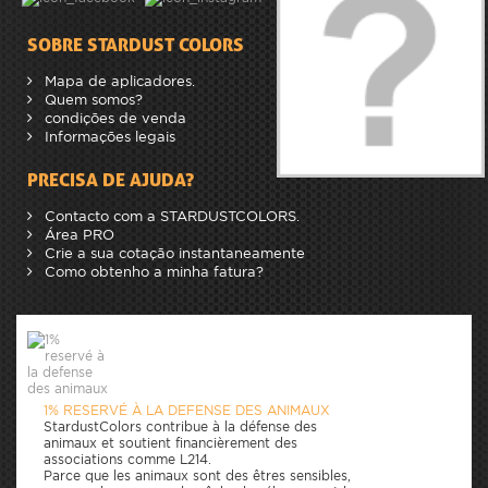
SOBRE STARDUST COLORS
Mapa de aplicadores.
Quem somos?
condições de venda
Informações legais
PRECISA DE AJUDA?
Contacto com a STARDUSTCOLORS.
Área PRO
Crie a sua cotação instantaneamente
Como obtenho a minha fatura?
1% RESERVÉ À LA DEFENSE DES ANIMAUX
StardustColors contribue à la défense des
animaux et soutient financièrement des
associations comme L214.
Parce que les animaux sont des êtres sensibles,