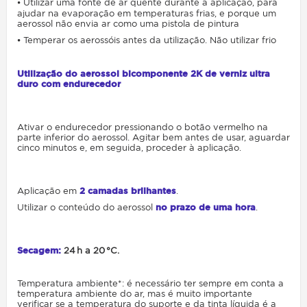
⦁ Utilizar uma fonte de ar quente durante a aplicação, para
ajudar na evaporação em temperaturas frias, e porque um
aerossol não envia ar como uma pistola de pintura
⦁ Temperar os aerossóis antes da utilização. Não utilizar frio
Utilização do aerossol bicomponente 2K de verniz ultra
duro com endurecedor
Ativar o endurecedor pressionando o botão vermelho na
parte inferior do aerossol. Agitar bem antes de usar, aguardar
cinco minutos e, em seguida, proceder à aplicação.
Aplicação em
2 camadas brilhantes
.
Utilizar o conteúdo do aerossol
no prazo de uma hora
.
Secagem:
24 h a 20 °C.
Temperatura ambiente*: é necessário ter sempre em conta a
temperatura ambiente do ar, mas é muito importante
verificar se a temperatura do suporte e da tinta líquida é a