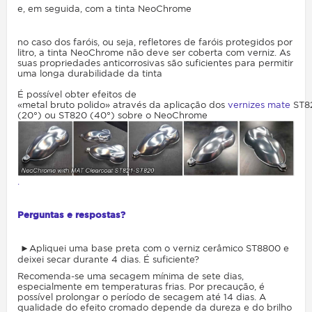
e, em seguida, com a tinta NeoChrome
no caso dos faróis, ou seja, refletores de faróis protegidos por
litro, a tinta NeoChrome não deve ser coberta com verniz. As
suas propriedades anticorrosivas são suficientes para permitir
uma longa durabilidade da tinta
É
possível
obter
efeitos
de
«
metal
bruto
polido
»
através
da
aplicação
dos
vernizes
mate
ST8
(20°) ou ST820 (40°)
sobre
o
NeoChrome
.
Perguntas e respostas?
►Apliquei uma base preta com o verniz cerâmico ST8800 e
deixei secar durante 4 dias. É suficiente?
Recomenda-se uma secagem mínima de sete dias,
especialmente em temperaturas frias. Por precaução, é
possível prolongar o período de secagem até 14 dias. A
qualidade do efeito cromado depende da dureza e do brilho