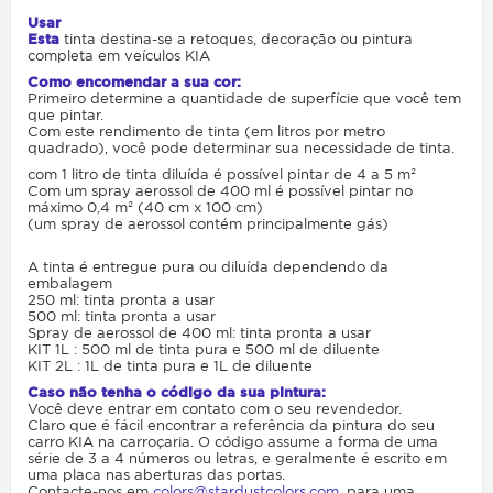
Usar
Esta
tinta destina-se a retoques, decoração ou pintura
completa em veículos KIA
Como encomendar a sua cor:
Primeiro determine a quantidade de superfície que você tem
que pintar.
Com este rendimento de tinta (em litros por metro
quadrado), você pode determinar sua necessidade de tinta.
com 1 litro de tinta diluída é possível pintar de 4 a 5 m²
Com um spray aerossol de 400 ml é possível pintar no
máximo 0,4 m² (40 cm x 100 cm)
(um spray de aerossol contém principalmente gás)
A tinta é entregue pura ou diluída dependendo da
embalagem
250 ml: tinta pronta a usar
500 ml: tinta pronta a usar
Spray de aerossol de 400 ml: tinta pronta a usar
KIT 1L : 500 ml de tinta pura e 500 ml de diluente
KIT 2L : 1L de tinta pura e 1L de diluente
Caso não tenha o código da sua pintura:
Você deve entrar em contato com o seu revendedor.
Claro que é fácil encontrar a referência da pintura do seu
carro KIA na carroçaria. O código assume a forma de uma
série de 3 a 4 números ou letras, e geralmente é escrito em
uma placa nas aberturas das portas.
Contacte-nos em
colors@stardustcolors.com
, para uma