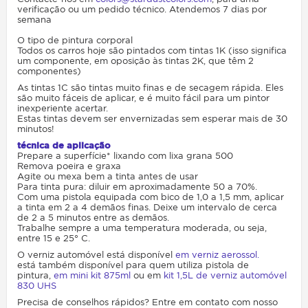
verificação ou um pedido técnico. Atendemos 7 dias por
semana
O tipo de pintura corporal
Todos os carros hoje são pintados com tintas 1K (isso significa
um componente, em oposição às tintas 2K, que têm 2
componentes)
As tintas 1C são tintas muito finas e de secagem rápida. Eles
são muito fáceis de aplicar, e é muito fácil para um pintor
inexperiente acertar.
Estas tintas devem ser envernizadas sem esperar mais de 30
minutos!
técnica de aplicação
Prepare a superfície* lixando com lixa grana 500
Remova poeira e graxa
Agite ou mexa bem a tinta antes de usar
Para tinta pura: diluir em aproximadamente 50 a 70%.
Com uma pistola equipada com bico de 1,0 a 1,5 mm, aplicar
a tinta em 2 a 4 demãos finas. Deixe um intervalo de cerca
de 2 a 5 minutos entre as demãos.
Trabalhe sempre a uma temperatura moderada, ou seja,
entre 15 e 25° C.
O verniz automóvel está disponível
em verniz aerossol.
está também disponível para quem utiliza pistola de
pintura,
em mini kit 875ml
ou em
kit 1,5L de verniz automóvel
830 UHS
Precisa de conselhos rápidos? Entre em contato com nosso