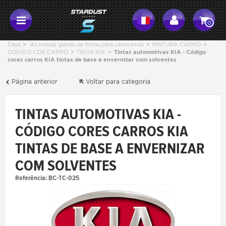
0
Casa
>
As nossas gamas de tintas para carrocerias
>
PINTURA CARRO
>
CODIGO COR CARRO
>
TINTA KIA
>
Tintas automotivas KIA - Código
cores carros KIA tintas de base a envernizar com solventes
Página anterior
Voltar para categoria
TINTAS AUTOMOTIVAS KIA -
CÓDIGO CORES CARROS KIA
TINTAS DE BASE A ENVERNIZAR
COM SOLVENTES
Referência:
BC-TC-025