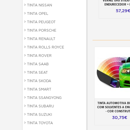
VERNIZ UHS ST830 
Adicionar ao ca
ENDURECEDOR + 
TINTA NISSAN
57,29
TINTA OPEL
TINTA PEUGEOT
TINTA PORSCHE
TINTA RENAULT
TINTA ROLLS ROYCE
TINTA ROVER
TINTA SAAB
TINTA SEAT
TINTA SKODA
TINTA SMART
TINTA SSANGYONG
TINTA AUTOMOTIVA 
Adicionar ao carr
TINTA SUBARU
COM SOLVENTES A EN
- COR CONSTRU
TINTA SUZUKI
30,75€
TINTA TOYOTA