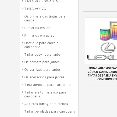
TINTA VOLKSWAGEN
TINTA VOLVO
Os primers das tintas para
carros
Primarios em lata
Primarios em spray
Mástique para carro e
carroceria
Tintas epóxi para jante
Os primers para jantes
TINTAS AUTOMOTIVAS
Adicionar ao carr
Os vernizes para jantes
CÓDIGO CORES CARR
TINTAS DE BASE A EN
Os acessórios para jantes
COM SOLVENT
Tinta aerossol para carroceria
Tintas efeito metálico para
carroceria
As tintas tuning com efeitos
Tintas peroladas para carroceria