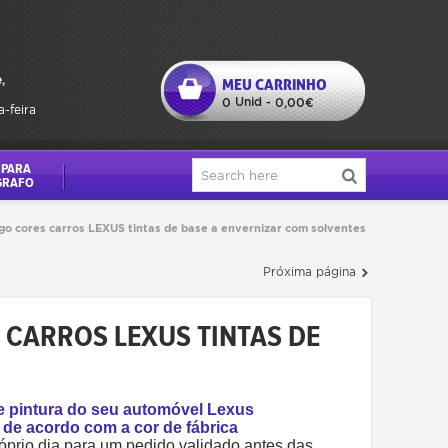
,
MEU CARRINHO
Unid
0
-
0,00€
a-feira
 PARA
GRAFO
go cores carros LEXUS tintas de base a envernizar com solventes
Próxima página
 CARROS LEXUS TINTAS DE
e pintura do seu automóvel Lexus
 de acordo com a cor de fábrica
óprio dia para um pedido validado antes das