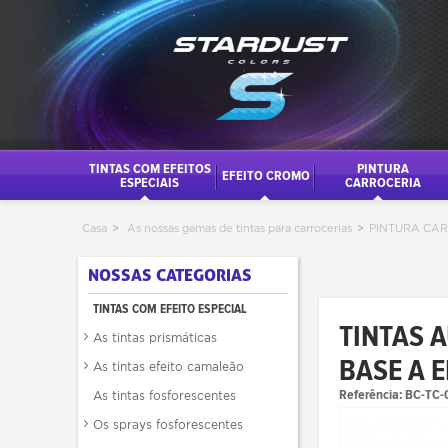
TINTAS COM EFEITOS
PINTURA
EFEITO CROMO
ESPECIAIS
CARROCERIA
Casa
>
As nossas gamas de tintas para carrocerias
>
PINTURA CA
NOSSAS CATEGORIAS
TINTAS COM EFEITO ESPECIAL
TINTAS 
As tintas prismáticas
BASE A 
As tintas efeito camaleão
Referência:
BC-TC-
As tintas fosforescentes
Os sprays fosforescentes