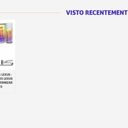
VISTO RECENTEMENT
 LEXUS -
inho
OS LEXUS
VERNIZAR
ES