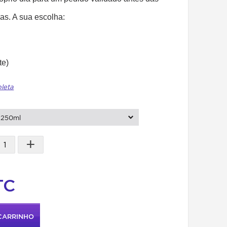
as. A sua escolha:
te)
pleta
250ml
+
TC
CARRINHO