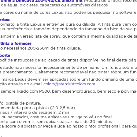
orme à Directiva 2004/42/CE anexo II B
. Produto de pintura recome
 de água, bicicletas, capacetes ou automóveis clássicos.
 cores ou nome de cores Lexus, não podemos pesquisar no software 
ertas:
mato, a tinta Lexus é entregue pura ou diluída. A tinta pura vem com
a preferência e também dependendo do tamanho do bico da sua pis
também a versão lata de spray, que contém a mesma qualidade de tint
tinta a fornecer
ão necessários 200-250ml de tinta diluída.
porte
pdf de instruções de aplicação de tintas disponível no final desta pág
stado não necessita necessariamente de primário. Um fundo sobre o 
e preenchimento. É altamente recomendável não pintar sobre um fun
 marca Lexus devem ser aplicadas sobre um fundo primário de uma cor
ição através do e-mail
colors@stardustcolors.com
 sempre lixado com P500, bem desengordurado, bem seco e polvilha
o, pistola de pintura.
omendada para a pistola (2,0-2,5 bar)
mãos / intervalo de secagem: 2 min
, ou nacarados, costuma aplicar-se um ligeiro véu no final.
nte com o verniz, sem deixar passar mais de 30 minutos.
 sobre o aplicativo? Peça ajuda ao nosso pintor profissional, para