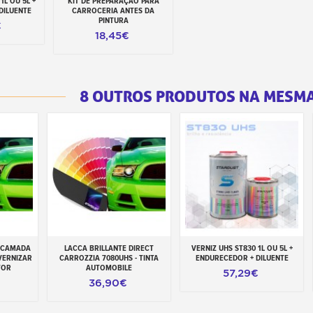
1L OU 5L +
KIT DE PREPARAÇÃO PARA
rrinho
Adicionar ao carrinho
DILUENTE
CARROCERIA ANTES DA
PINTURA
€
18,45€
8 OUTROS PRODUTOS NA MESMA
BICAMADA
LACCA BRILLANTE DIRECT
VERNIZ UHS ST830 1L OU 5L +
inho
Adicionar ao carrinho
Adicionar ao carrinho
VERNIZAR
CARROZZIA 7080UHS - TINTA
ENDURECEDOR + DILUENTE
TOR
AUTOMOBILE
57,29€
36,90€