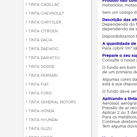
Produto não conf
TINTA CADILLAC
motociclos, motas
Sem um código de
TINTA CHEVROLET
Descrição das of
TINTA CHRYSLER
Dependendo do for
dependendo da su
TINTA CITROEN
Disponibilizamos 
TINTA DACIA
A quantidade de 
Para cobrir 1m² s
TINTA DAEWOO
Prepare o seu su
TINTA DAIHATSU
Consulte o nosso 
TINTA DODGE
O fundo em bom e
de um primário d
TINTA FERRARI
Algumas cores da
está à sua dispos
TINTA FIAT
O fundo deve ser
TINTA FORD
Aplicando a tinta
TINTA GENERAL MOTORS
Aerossol, aerógraf
Pressão de ar rec
TINTA HONDA
Aplicar 2 ou 3 de
Para os metálicos
TINTA HYUNDAI
Continue diretame
Tem alguma dúvida
TINTA ISUZU