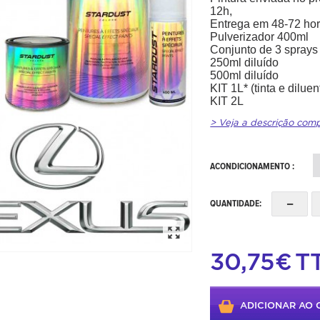
12h,
Entrega em 48-72 hor
Pulverizador 400ml
Conjunto de 3 sprays
250ml diluído
500ml diluído
KIT 1L* (tinta e diluen
KIT 2L
> Veja a descrição com
ACONDICIONAMENTO :
-
QUANTIDADE:
30,75€
T
ADICIONAR AO 