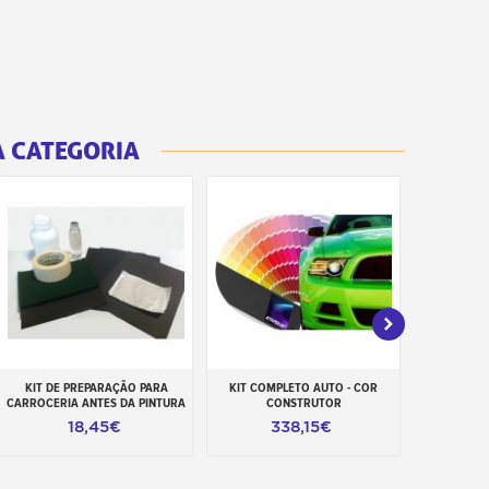
 CATEGORIA
KIT DE PREPARAÇÃO PARA
KIT COMPLETO AUTO - COR
UNDERCOAT
Adicionar ao carrinho
Adicionar ao carrinho
Adiciona
CARROCERIA ANTES DA PINTURA
CONSTRUTOR
CORES DO 
18,45€
338,15€