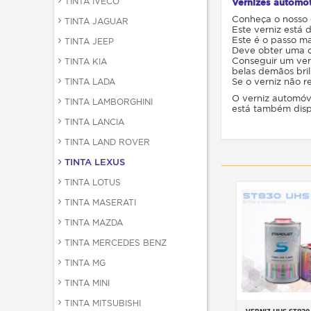
TINTA IVECO
Vernizes automo
Conheça o nosso 
TINTA JAGUAR
Este verniz está
Este é o passo ma
TINTA JEEP
Deve obter uma ca
Conseguir um vern
TINTA KIA
belas demãos bri
TINTA LADA
Se o verniz não r
O verniz automóv
TINTA LAMBORGHINI
está também dispo
TINTA LANCIA
TINTA LAND ROVER
TINTA LEXUS
TINTA LOTUS
TINTA MASERATI
TINTA MAZDA
TINTA MERCEDES BENZ
TINTA MG
TINTA MINI
TINTA MITSUBISHI