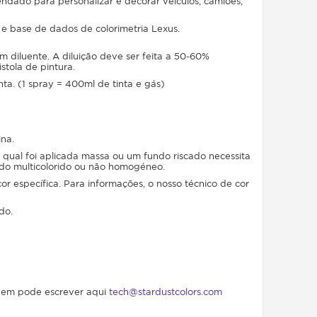
ndado para personalizar e decorar veículos, camiões,
e base de dados de colorimetria Lexus.
 diluente. A diluição deve ser feita a 50-60%
tola de pintura.
a. (1 spray = 400ml de tinta e gás)
ina.
qual foi aplicada massa ou um fundo riscado necessita
do multicolorido ou não homogéneo.
 específica. Para informações, o nosso técnico de cor
do.
 quem pode escrever aqui
tech@stardustcolors.com