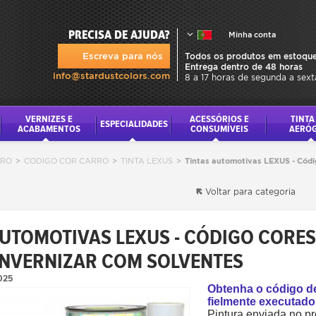
PRECISA DE AJUDA?
Minha conta
Escreva para nós
Todos os produtos em estoque
Entrega dentro de 48 horas
info@stardustcolors.com
8 a 17 horas de segunda a sext
VERNIZES E
ACESSÓRIOS E
TINTA
ESPECIALIDADES
ACABAMENTOS
CONSUMÍVEIS
AERÓ
RRO
>
CODIGO COR CARRO
>
TINTA LEXUS
>
Tintas automotivas LEXUS - Códi
Voltar para categoria
AUTOMOTIVAS LEXUS - CÓDIGO CORES
ENVERNIZAR COM SOLVENTES
025
Obtenha o código d
fielmente executado
Pintura enviada no pr