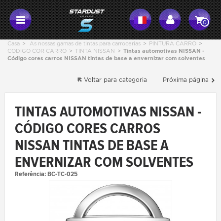
0
Casa
>
As nossas gamas de tintas para carrocerias
>
PINTURA CARRO
>
CODIGO COR CARRO
>
TINTA NISSAN
>
Tintas automotivas NISSAN -
Código cores carros NISSAN tintas de base a envernizar com solventes
Voltar para categoria
Próxima página
TINTAS AUTOMOTIVAS NISSAN -
CÓDIGO CORES CARROS
NISSAN TINTAS DE BASE A
ENVERNIZAR COM SOLVENTES
Referência:
BC-TC-025