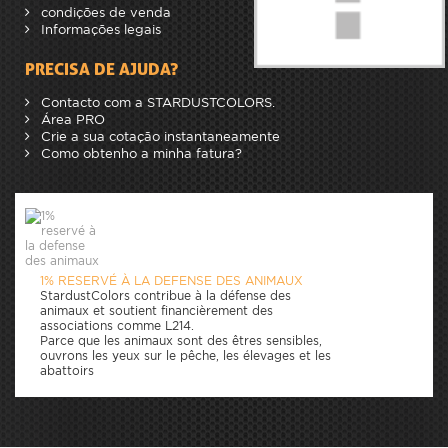
condições de venda
Informações legais
PRECISA DE AJUDA?
Contacto com a STARDUSTCOLORS.
Área PRO
Crie a sua cotação instantaneamente
Como obtenho a minha fatura?
1% RESERVÉ À LA DEFENSE DES ANIMAUX
StardustColors contribue à la défense des
animaux et soutient financièrement des
associations comme L214.
Parce que les animaux sont des êtres sensibles,
ouvrons les yeux sur le pêche, les élevages et les
abattoirs