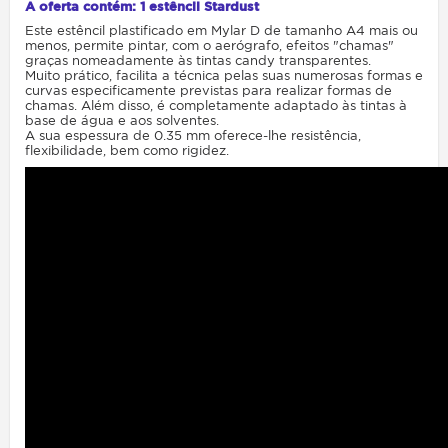
A oferta contém: 1 estêncil Stardust
Este estêncil plastificado em Mylar D de tamanho A4 mais ou
menos, permite pintar, com o aerógrafo, efeitos "chamas"
graças nomeadamente às tintas candy transparentes.
Muito prático, facilita a técnica pelas suas numerosas formas e
curvas especificamente previstas para realizar formas de
chamas. Além disso, é completamente adaptado às tintas à
base de água e aos solventes.
A sua espessura de 0.35 mm oferece-lhe resistência,
flexibilidade, bem como rigidez.