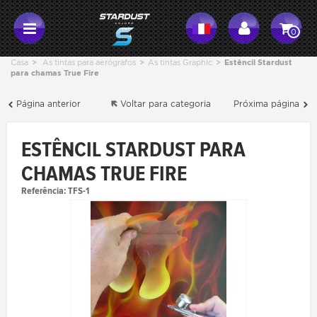
0
Casa
>
As tintas para aerógrafos
>
As tintas Graphic
>
Estêncil Stardust
para chamas True Fire
Página anterior
Voltar para categoria
Próxima página
ESTÊNCIL STARDUST PARA
CHAMAS TRUE FIRE
Referência:
TFS-1