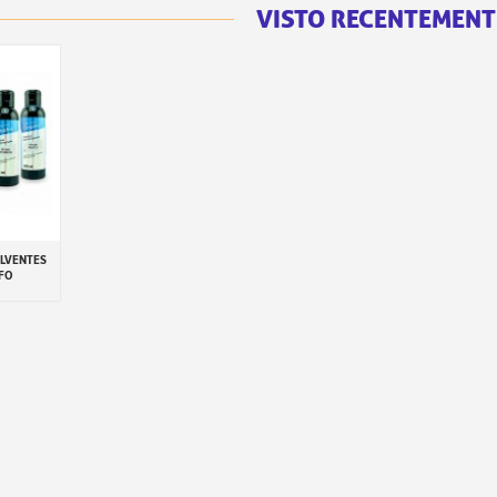
VISTO RECENTEMENT
LVENTES
inho
FO