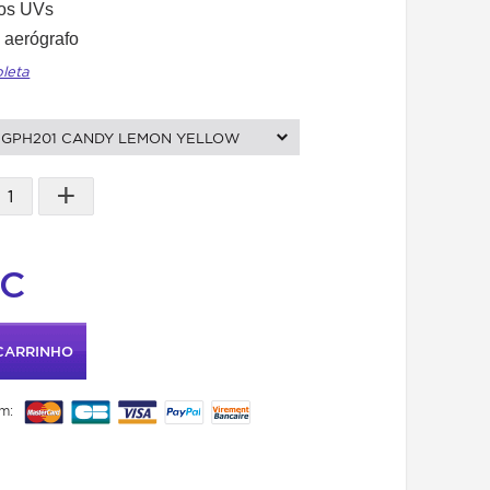
aos UVs
aerógrafo
pleta
GPH201 CANDY LEMON YELLOW
+
TC
CARRINHO
m: