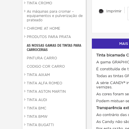
TINTA CROMO
Imprimir
As máquinas para cromar –
equipamentos e pulverização de
prateado
CHROME AT HOME
PRODUTOS PARA PRATA
MAIS
AS NOSSAS GAMAS DE TINTAS PARA
CARROCERIAS
Tinta bicamada Ca
PINTURA CARRO
A gama GRAPHIC d
CODIGO COR CARRO
É constituída de 
TINTA AIXAM
Todas as tintas
A série CANDY® in
TINTA ALFA ROMEO
vernizes.
TINTA ASTON MARTIN
As cores foram se
TINTA AUDI
Podem mistuar-se
Transparência ex
TINTA BMC
Ao contrário das 
TINTA BMW
As Candy não são
TINTA BUGATTI
Por esta razão, n