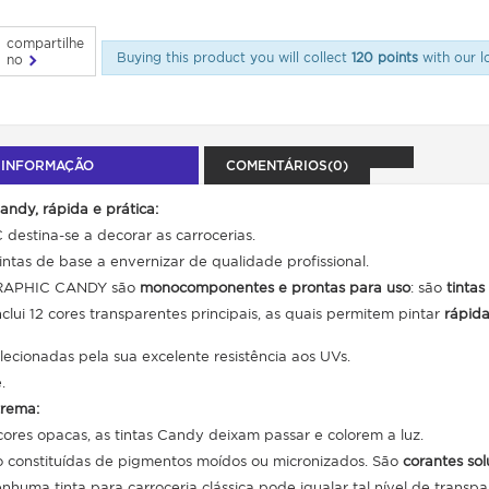
compartilhe
Buying this product you will collect
120 points
with our l
no
 INFORMAÇÃO
COMENTÁRIOS(0)
ndy, rápida e prática:
estina-se a decorar as carrocerias.
tintas de base a envernizar de qualidade profissional.
 GRAPHIC CANDY são
monocomponentes e prontas para uso
: são
tintas
clui 12 cores transparentes principais, as quais permitem pintar
rápid
lecionadas pela sua excelente resistência aos UVs.
.
trema:
cores opacas, as tintas Candy deixam passar e colorem a luz.
 constituídas de pigmentos moídos ou micronizados. São
corantes sol
enhuma tinta para carroceria clássica pode igualar tal nível de transpa