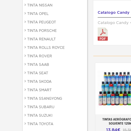
TINTA NISSAN
Catalogo Candy 
TINTA OPEL
TINTA PEUGEOT
Catalogo Candy 
TINTA PORSCHE
TINTA RENAULT
TINTA ROLLS ROYCE
TINTA ROVER
TINTA SAAB
TINTA SEAT
TINTA SKODA
TINTA SMART
TINTA SSANGYONG
TINTA SUBARU
TINTA SUZUKI
TINTAS AERÓGRAFO
Adicionar ao carr
SOLVENTE 125
TINTA TOYOTA
13,84€
15,3