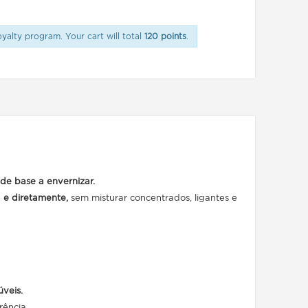
oyalty program. Your cart will total
120 points
.
 de base a envernizar.
a e diretamente,
sem misturar concentrados, ligantes e
úveis.
rência.