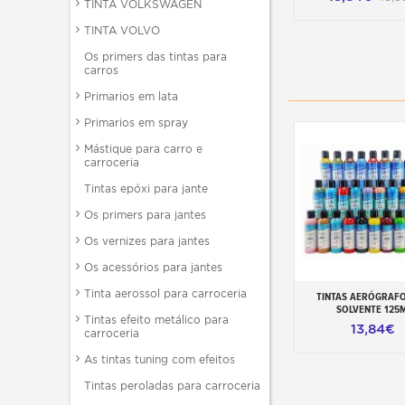
TINTA VOLKSWAGEN
TINTA VOLVO
Os primers das tintas para
carros
Primarios em lata
Primarios em spray
Mástique para carro e
carroceria
Tintas epóxi para jante
Os primers para jantes
Os vernizes para jantes
Os acessórios para jantes
Tinta aerossol para carroceria
TINTAS AERÓGRAFO
Adicionar ao carr
SOLVENTE 125
Tintas efeito metálico para
13,84€
carroceria
As tintas tuning com efeitos
Tintas peroladas para carroceria