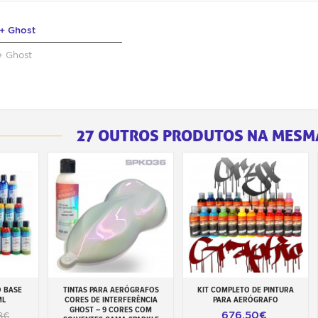
+ Ghost
+ Ghost
27 OUTROS PRODUTOS NA MESM
 BASE
TINTAS PARA AERÓGRAFOS
KIT COMPLETO DE PINTURA
inho
Adicionar ao carrinho
Adicionar ao carrinho
ML
CORES DE INTERFERÊNCIA
PARA AERÓGRAFO
GHOST – 9 CORES COM
676,50€
8€