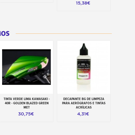
15,38€
MOS
TINTA VERDE LIMA KAWASAKI -
DECAPANTE BG DE LIMPEZA
Adicionar ao carrinho
Adicionar ao carrinho
40R - GOLDEN BLAZED GREEN
PARA AERÓGRAFOS E TINTAS
MET
ACRÍLICAS
30,75€
4,31€