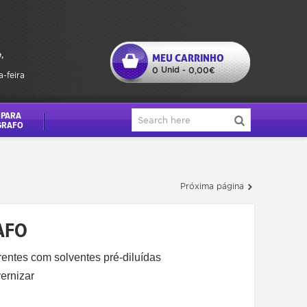
,
MEU CARRINHO
Unid
0
-
0,00€
a-feira
 PARA
GRAFO
Próxima página
AFO
rentes com solventes pré-diluídas
ernizar