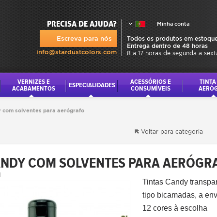
PRECISA DE AJUDA?
Minha conta
Escreva para nós
Todos os produtos em estoque
Entrega dentro de 48 horas
info@stardustcolors.com
8 a 17 horas de segunda a sext
VERNIZES E
ACESSÓRIOS E
TINTA
ESPECIALIDADES
ACABAMENTOS
CONSUMÍVEIS
AERÓ
y com solventes para aerógrafo
Voltar para categoria
ANDY COM SOLVENTES PARA AERÓGR
1
Tintas Candy transpa
tipo bicamadas, a env
12 cores à escolha