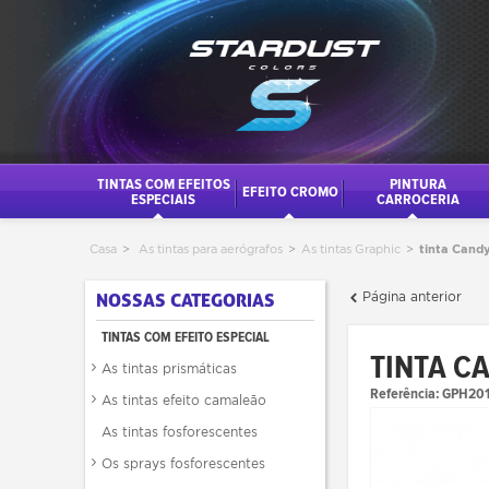
TINTAS COM EFEITOS
PINTURA
EFEITO CROMO
ESPECIAIS
CARROCERIA
Casa
>
As tintas para aerógrafos
>
As tintas Graphic
>
tinta Cand
Página anterior
NOSSAS CATEGORIAS
TINTAS COM EFEITO ESPECIAL
TINTA C
As tintas prismáticas
Referência:
GPH20
As tintas efeito camaleão
As tintas fosforescentes
Os sprays fosforescentes