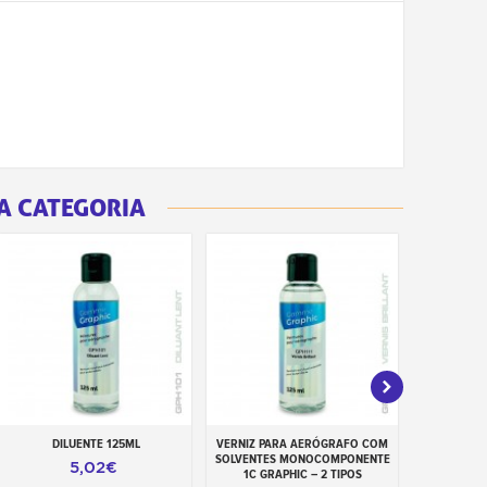
A CATEGORIA
DILUENTE 125ML
VERNIZ PARA AERÓGRAFO COM
LIMPADOR
Adicionar ao carrinho
Adicionar ao carrinho
Adiciona
SOLVENTES MONOCOMPONENTE
5,02€
1C GRAPHIC – 2 TIPOS