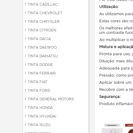
TINTA CADILLAC
Utilização:
TINTA CHEVROLET
As utilizamos pa
Estas cores são c
TINTA CHRYSLER
Os melhores efeit
TINTA CITROEN
um contraste fun
TINTA DACIA
Ao multiplicar o 
Mistura e aplicaç
TINTA DAEWOO
Pronta para uso, j
TINTA DAIHATSU
Diluição: mais dil
TINTA DODGE
Adequada para pis
TINTA FERRARI
Pressão: como pre
TINTA FIAT
Aplicar sobre um
Recobrir com a té
TINTA FORD
Segurança:
TINTA GENERAL MOTORS
Produto inflamáve
TINTA HONDA
TINTA HYUNDAI
TINTA ISUZU