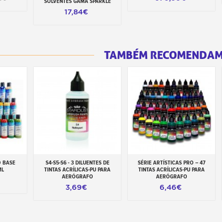
SOLVENTES GAMA SPARKLE
17,84€
TAMBÉM RECOMENDA
 BASE
S4-S5-S6 - 3 DILUENTES DE
SÉRIE ARTÍSTICAS PRO – 47
inho
Adicionar ao carrinho
Adicionar ao carrinho
ML
TINTAS ACRÍLICAS-PU PARA
TINTAS ACRÍLICAS-PU PARA
AERÓGRAFO
AERÓGRAFO
3,69€
6,46€