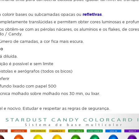
ra colorir bases ou subcamadas opacas ou
refletivas
.
ompletamente translúcidas e permitem obter cores luminosas e profu
os obtêm-se com as pérolas nácares, os alumínios e os flakes, de co
do / Candy.
número de camadas, a cor fica mais escura.
ão
á diluída.
uição é possível e sem limite
tolas e aerógrafos (todos os bicos)
ferir
 fundo lixado com papel 500
cnica molhado sobre molhado nos 30 min, ou lixar.
l e nocivo. Estudar e respeitar as regras de segurança.