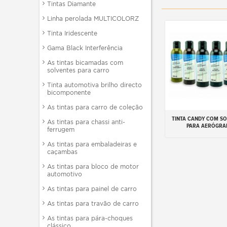
Tintas Diamante
Linha perolada MULTICOLORZ
Tinta Iridescente
Gama Black Interferência
As tintas bicamadas com
solventes para carro
Tinta automotiva brilho directo
bicomponente
As tintas para carro de coleção
TINTA CANDY COM SO
Adicionar ao carr
As tintas para chassi anti-
PARA AERÓGRA
ferrugem
As tintas para embaladeiras e
caçambas
As tintas para bloco de motor
automotivo
As tintas para painel de carro
As tintas para travão de carro
As tintas para pára-choques
clássico