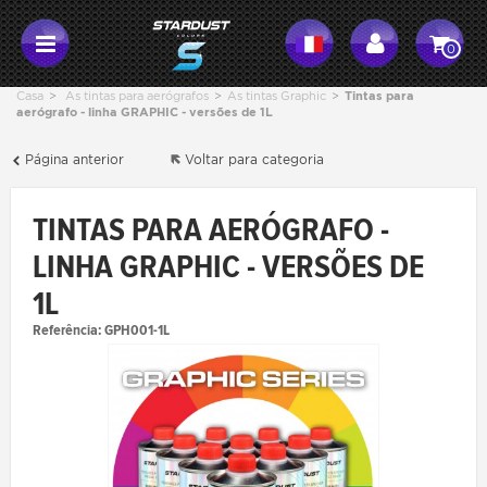
0
Casa
>
As tintas para aerógrafos
>
As tintas Graphic
>
Tintas para
aerógrafo - linha GRAPHIC - versões de 1L
Página anterior
Voltar para categoria
TINTAS PARA AERÓGRAFO -
LINHA GRAPHIC - VERSÕES DE
1L
Referência:
GPH001-1L