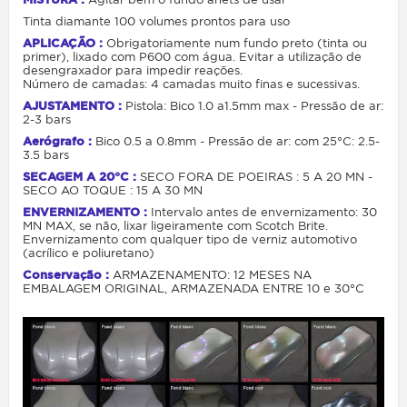
Tinta diamante 100 volumes prontos para uso
APLICAÇÃO :
Obrigatoriamente num fundo preto (tinta ou
primer), lixado com P600 com água. Evitar a utilização de
desengraxador para impedir reações.
Número de camadas: 4 camadas muito finas e sucessivas.
AJUSTAMENTO :
Pistola: Bico 1.0 a1.5mm max - Pressão de ar:
2-3 bars
Aerógrafo :
Bico 0.5 a 0.8mm - Pressão de ar: com 25°C: 2.5-
3.5 bars
SECAGEM A 20°C :
SECO FORA DE POEIRAS : 5 A 20 MN -
SECO AO TOQUE : 15 A 30 MN
ENVERNIZAMENTO :
Intervalo antes de envernizamento: 30
MN MAX, se não, lixar ligeiramente com Scotch Brite.
Envernizamento com qualquer tipo de verniz automotivo
(acrílico e poliuretano)
Conservação :
ARMAZENAMENTO: 12 MESES NA
EMBALAGEM ORIGINAL, ARMAZENADA ENTRE 10 e 30°C