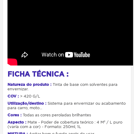
FICHA TÉCNICA :
Natureza do produto :
Tinta de base com solventes para
envernizar.
COV :
> 420 G/L
Utilização/destino :
Sistema para envernizar ou acabamento
para carro, moto...
Cores :
Todas as cores peroladas brilhantes
Aspecto :
Mate - Poder de cobertura teórico : 4 M² / L puro
(varía com a cor) - Formato: 250ml, 1L
MISTURA :
Agitar bem o fundo anets de usar