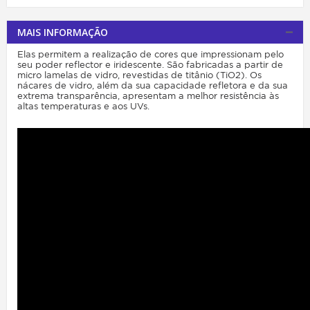
MAIS INFORMAÇÃO
Elas permitem a realização de cores que impressionam pelo
seu poder reflector e iridescente. São fabricadas a partir de
micro lamelas de vidro, revestidas de titânio (TiO2). Os
nácares de vidro, além da sua capacidade refletora e da sua
extrema transparência, apresentam a melhor resistência às
altas temperaturas e aos UVs.