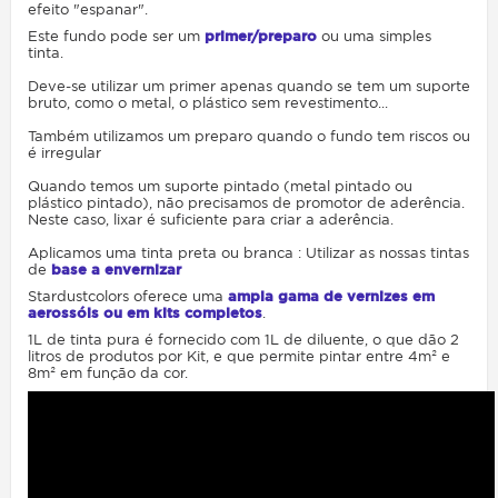
efeito "espanar".
Este fundo pode ser um
primer/preparo
ou uma simples
tinta.
Deve-se utilizar um primer apenas quando se tem um suporte
bruto, como o metal, o plástico sem revestimento...
Também utilizamos um preparo quando o fundo tem riscos ou
é irregular
Quando temos um suporte pintado (metal pintado ou
plástico pintado), não precisamos de promotor de aderência.
Neste caso, lixar é suficiente para criar a aderência.
Aplicamos uma tinta preta ou branca : Utilizar as nossas tintas
de
base a envernizar
Stardustcolors oferece uma
ampla gama de vernizes em
aerossóis ou em kits completos
.
1L de tinta pura é fornecido com 1L de diluente, o que dão 2
litros de produtos por Kit, e que permite pintar entre 4m² e
8m² em função da cor.