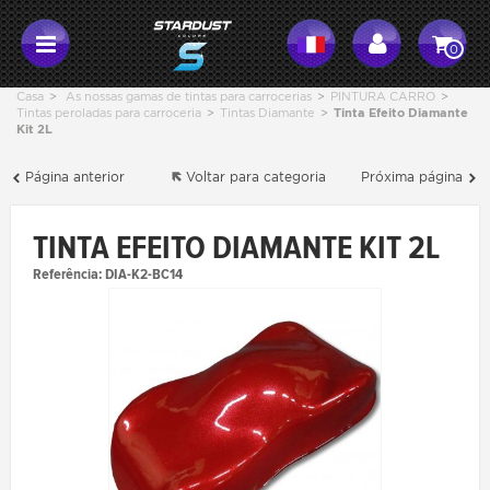
0
Casa
>
As nossas gamas de tintas para carrocerias
>
PINTURA CARRO
>
Tintas peroladas para carroceria
>
Tintas Diamante
>
Tinta Efeito Diamante
Kit 2L
Página anterior
Voltar para categoria
Próxima página
TINTA EFEITO DIAMANTE KIT 2L
Referência:
DIA-K2-BC14