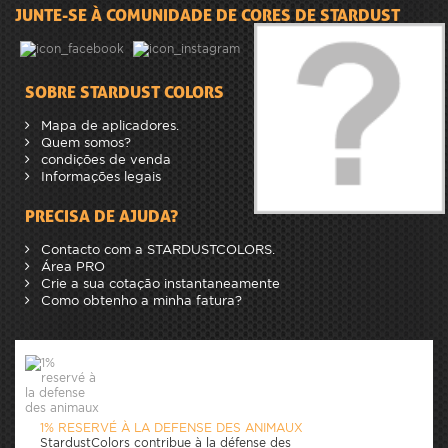
JUNTE-SE À COMUNIDADE DE CORES DE STARDUST
SOBRE STARDUST COLORS
Mapa de aplicadores.
Quem somos?
condições de venda
Informações legais
PRECISA DE AJUDA?
Contacto com a STARDUSTCOLORS.
Área PRO
Crie a sua cotação instantaneamente
Como obtenho a minha fatura?
1% RESERVÉ À LA DEFENSE DES ANIMAUX
StardustColors contribue à la défense des