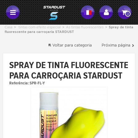
0
Casa
>
tintas com efeito especial
>
As tintas fluorescentes
>
Spray de tinta
fluorescente para carroçaria STARDUST
Voltar para categoria
Próxima página
SPRAY DE TINTA FLUORESCENTE
PARA CARROÇARIA STARDUST
Referência:
SPR-FL-Y