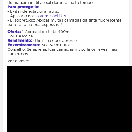
de maneira inútil ao sol durante muito tempo:
Para protegê-la:
- Evitar de estacionar ao sol
- Aplicar o nosso
verniz anti UV
- E, sobretudo: Aplicar muitas camadas da tinta fluorescente
para ter uma boa espessura!
Oferta:
1 Aerossol de tinta 400ml
Cor à escolha
Rendimento:
0.5m² máx por aerossol
Envernizamento:
Nos 30 minutos
Conselho: Sempre aplicar camadas muito finos, leves, mas
numerosos.
Ver o vídeo.