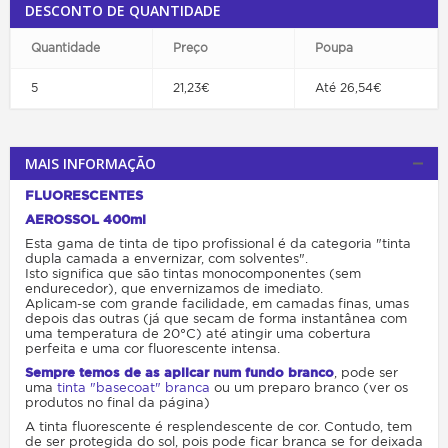
DESCONTO DE QUANTIDADE
Quantidade
Preço
Poupa
5
21,23€
Até 26,54€
MAIS INFORMAÇÃO
FLUORESCENTES
AEROSSOL 400ml
Esta gama de tinta de tipo profissional é da categoria "tinta
dupla camada a envernizar, com solventes".
Isto significa que são tintas monocomponentes (sem
endurecedor), que envernizamos de imediato.
Aplicam-se com grande facilidade, em camadas finas, umas
depois das outras (já que secam de forma instantânea com
uma temperatura de 20°C) até atingir uma cobertura
perfeita e uma cor fluorescente intensa.
Sempre temos de as aplicar num fundo branco
, pode ser
uma
tinta "basecoat" branca
ou um preparo branco (ver os
produtos no final da página)
A tinta fluorescente é resplendescente de cor. Contudo, tem
de ser protegida do sol, pois pode ficar branca se for deixada