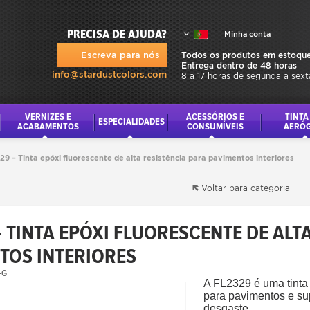
PRECISA DE AJUDA?
Minha conta
Escreva para nós
Todos os produtos em estoque
Entrega dentro de 48 horas
info@stardustcolors.com
8 a 17 horas de segunda a sext
VERNIZES E
ACESSÓRIOS E
TINTA
ESPECIALIDADES
ACABAMENTOS
CONSUMÍVEIS
AERÓ
29 – Tinta epóxi fluorescente de alta resistência para pavimentos interiores
Voltar para categoria
– TINTA EPÓXI FLUORESCENTE DE ALT
TOS INTERIORES
-G
A FL2329 é uma tinta
para pavimentos e sup
desgaste.