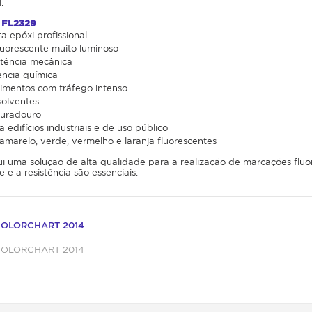
.
 FL2329
a epóxi profissional
uorescente muito luminoso
stência mecânica
ência química
vimentos com tráfego intenso
solventes
uradouro
edifícios industriais e de uso público
amarelo, verde, vermelho e laranja fluorescentes
i uma solução de alta qualidade para a realização de marcações fluo
e e a resistência são essenciais.
OLORCHART 2014
OLORCHART 2014