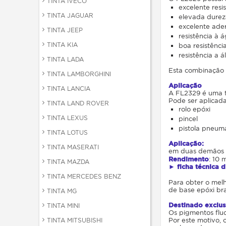
TINTA IVECO
excelente resi
TINTA JAGUAR
elevada dureza
excelente ade
TINTA JEEP
resistência à 
TINTA KIA
boa resistênci
resistência a á
TINTA LADA
Esta combinação 
TINTA LAMBORGHINI
Aplicação
TINTA LANCIA
A FL2329 é uma ti
Pode ser aplicad
TINTA LAND ROVER
rolo epóxi
TINTA LEXUS
pincel
pistola pneum
TINTA LOTUS
Aplicação:
TINTA MASERATI
em duas demãos (
Rendimento
: 10 
TINTA MAZDA
► ficha técnica 
TINTA MERCEDES BENZ
Para obter o mel
de base epóxi br
TINTA MG
Destinado exclus
TINTA MINI
Os pigmentos fluo
Por este motivo, 
TINTA MITSUBISHI