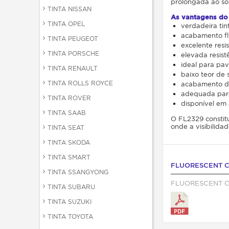
prolongada ao sol
TINTA NISSAN
As vantagens do
TINTA OPEL
verdadeira tint
acabamento fl
TINTA PEUGEOT
excelente resi
TINTA PORSCHE
elevada resist
ideal para pa
TINTA RENAULT
baixo teor de 
TINTA ROLLS ROYCE
acabamento d
adequada para 
TINTA ROVER
disponível em 
TINTA SAAB
O FL2329 constitu
onde a visibilidad
TINTA SEAT
TINTA SKODA
TINTA SMART
FLUORESCENT C
TINTA SSANGYONG
FLUORESCENT C
TINTA SUBARU
TINTA SUZUKI
TINTA TOYOTA