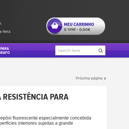
,
MEU CARRINHO
Unid
0
-
0,00€
a-feira
 PARA
GRAFO
Próxima página
A RESISTÊNCIA PARA
 epóxi fluorescente especialmente concebida
erfícies interiores sujeitas a grande