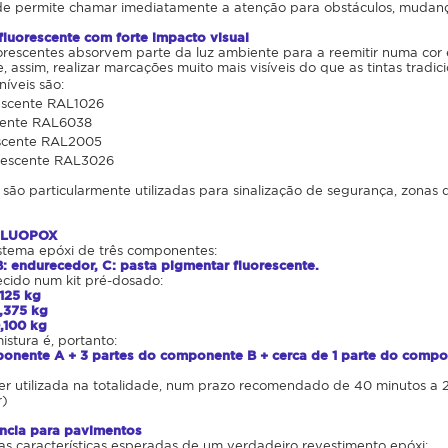
de permite chamar imediatamente a atenção para obstáculos, mudança
uorescente com forte impacto visual
orescentes absorvem parte da luz ambiente para a reemitir numa cor
 assim, realizar marcações muito mais visíveis do que as tintas tradici
níveis são:
escente RAL1026
cente RAL6038
escente RAL2005
rescente RAL3026
 são particularmente utilizadas para sinalização de segurança, zonas
 FLUOPOX
istema epóxi de três componentes:
B: endurecedor, C: pasta pigmentar fluorescente.
ecido num kit pré-dosado:
,125 kg
,375 kg
,100 kg
stura é, portanto:
ponente A + 3 partes do componente B + cerca de 1 parte do comp
er utilizada na totalidade, num prazo recomendado de 40 minutos a 
r)
ência para pavimentos
s características esperadas de um verdadeiro revestimento epóxi: