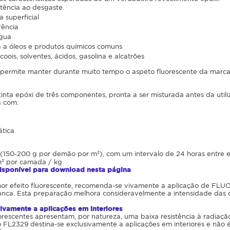
stência ao desgaste
 superficial
rência
água
a a óleos e produtos químicos comuns
lcoois, solventes, ácidos, gasolina e alcatrões
permite manter durante muito tempo o aspeto fluorescente da marcaçã
nta epóxi de três componentes, pronta a ser misturada antes da utili
a com:
ática
150-200 g por demão por m²), com um intervalo de 24 horas entre 
m² por camada / kg
disponível para download nesta página
hor efeito fluorescente, recomenda-se vivamente a aplicação de F
anca. Esta preparação melhora consideravelmente a intensidade das c
ivamente a aplicações em interiores
rescentes apresentam, por natureza, uma baixa resistência à radiação 
o FL2329 destina-se exclusivamente a aplicações em interiores e não