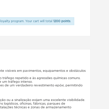
loyalty program. Your cart will total
1200 points
.
nte visíveis em pavimentos, equipamentos e obstáculos
ao tráfego repetido e às agressões químicas comuns.
e um tráfego intenso.
ades de um verdadeiro revestimento epóxi, permitindo
ão ou a sinalização exijam uma excelente visibilidade.
logísticos, oficinas, fábricas, parques de
instalações técnicas e zonas de armazenamento