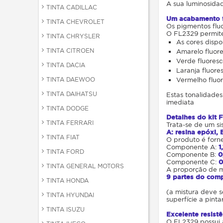
A sua luminosida
TINTA CADILLAC
Um acabamento fl
TINTA CHEVROLET
Os pigmentos flu
O FL2329 permite,
TINTA CHRYSLER
As cores dispo
TINTA CITROEN
Amarelo fluor
Verde fluores
TINTA DACIA
Laranja fluor
TINTA DAEWOO
Vermelho fluo
TINTA DAIHATSU
Estas tonalidades
imediata
TINTA DODGE
Detalhes do kit
TINTA FERRARI
Trata-se de um s
A: resina epóxi, 
TINTA FIAT
O produto é forn
Componente A:
1
TINTA FORD
Componente B:
0
Componente C:
0
TINTA GENERAL MOTORS
A proporção de mi
9 partes do com
TINTA HONDA
(a mistura deve s
TINTA HYUNDAI
superfície a pinta
TINTA ISUZU
Excelente resist
O FL2329 possui a