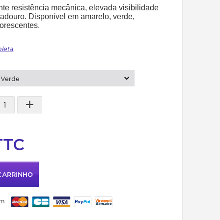
e resistência mecânica, elevada visibilidade
douro. Disponível em amarelo, verde,
uorescentes.
pleta
Verde
+
TTC
CARRINHO
m: