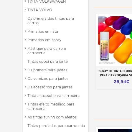
TINTA VOLKSWAGEN
TINTA VOLVO
Os primers das tintas para
carros
Primarios em lata
Primarios em spray
Mástique para carro e
carroceria
Tintas epóxi para jante
Os primers para jantes
SPRAY DE TINTA FLUO
Adicionar ao carr
PARA CARROÇARIA S
Os vernizes para jantes
26,54€
Os acessórios para jantes
Tinta aerossol para carroceria
Tintas efeito metálico para
carroceria
As tintas tuning com efeitos
Tintas peroladas para carroceria