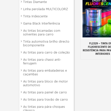
Tintas Diamante
Linha perolada MULTICOLORZ
Tinta Iridescente
Gama Black Interferência
As tintas bicamadas com
solventes para carro
Tinta automotiva brilho directo
FL2329 – TINTA E
Adicionar ao carr
bicomponente
FLUORESCENTE DE
RESISTÊNCIA PARA PA
As tintas para carro de coleção
INTERIORES
As tintas para chassi anti-
ferrugem
As tintas para embaladeiras e
caçambas
As tintas para bloco de motor
automotivo
As tintas para painel de carro
As tintas para travão de carro
As tintas para pára-choques
clássico