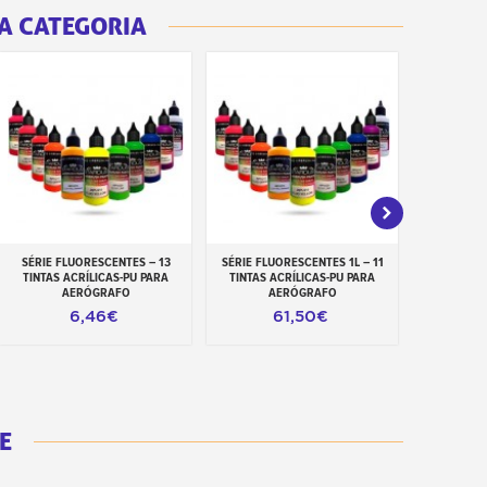
A CATEGORIA
SÉRIE FLUORESCENTES – 13
SÉRIE FLUORESCENTES 1L – 11
TINTA FLUO
Adicionar ao carrinho
Adicionar ao carrinho
Adiciona
TINTAS ACRÍLICAS-PU PARA
TINTAS ACRÍLICAS-PU PARA
STARDUST B
AERÓGRAFO
AERÓGRAFO
6,46€
61,50€
E