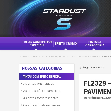
TINTAS COM EFEITOS
PINTURA
EFEITO CROMO
ESPECIAIS
CARROCERIA
Casa
>
tintas com efeito especial
>
As tintas fluorescentes
>
FL23
Página anterior
NOSSAS CATEGORIAS
TINTAS COM EFEITO ESPECIAL
FL2329 
As tintas prismáticas
PAVIMEN
As tintas efeito camaleão
Referência:
FL2329
As tintas fosforescentes
Os sprays fosforescentes