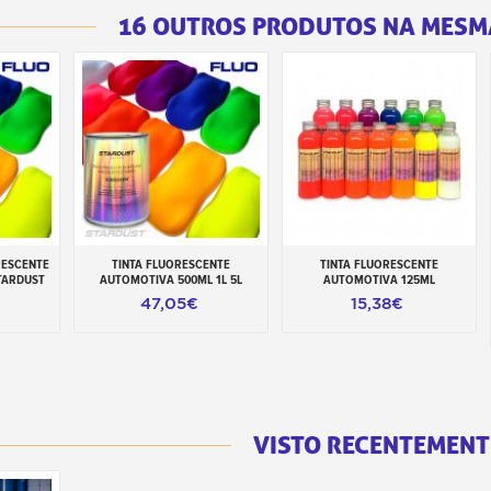
16 OUTROS PRODUTOS NA MESM
RESCENTE
TINTA FLUORESCENTE
TINTA FLUORESCENTE
inho
Adicionar ao carrinho
Adicionar ao carrinho
TARDUST
AUTOMOTIVA 500ML 1L 5L
AUTOMOTIVA 125ML
47,05€
15,38€
VISTO RECENTEMENT