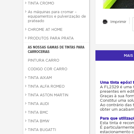
TINTA CROMO
As máquinas para cromar –
equipamentos e pulverização de
prateado
Imprimir
CHROME AT HOME
PRODUTOS PARA PRATA
AS NOSSAS GAMAS DE TINTAS PARA
CARROCERIAS
MAIS
PINTURA CARRO
CODIGO COR CARRO
TINTA AIXAM
Uma tinta epóxi 
TINTA ALFA ROMEO
A FL2329 é uma t
presentes em edifí
TINTA ASTON MARTIN
Graças à sua form
Constitui uma sol
TINTA AUDI
Ao contrário das 
obter um acabame
TINTA BMC
Para que utiliza
TINTA BMW
Esta tinta é reco
É particularmente
TINTA BUGATTI
estacionamento co