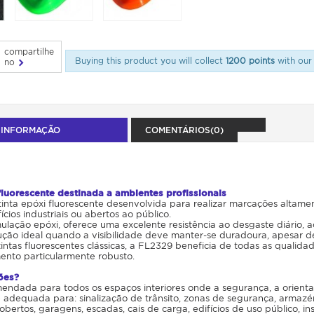
compartilhe
Buying this product you will collect
1200 points
with our 
no
 INFORMAÇÃO
COMENTÁRIOS(0)
fluorescente destinada a ambientes profissionais
inta epóxi fluorescente desenvolvida para realizar marcações altame
cios industriais ou abertos ao público.
ulação epóxi, oferece uma excelente resistência ao desgaste diário, 
ução ideal quando a visibilidade deve manter-se duradoura, apesar d
tintas fluorescentes clássicas, a FL2329 beneficia de todas as qualid
nto particularmente robusto.
ções?
mendada para todos os espaços interiores onde a segurança, a orientaç
 adequada para: sinalização de trânsito, zonas de segurança, armazéns 
bertos, garagens, escadas, cais de carga, edifícios de uso público, 