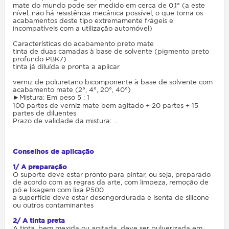
mate do mundo pode ser medido em cerca de 0,1° (a este
nível, não há resistência mecânica possível, o que torna os
acabamentos deste tipo extremamente frágeis e
incompatíveis com a utilização automóvel)
Características do acabamento preto mate
tinta de duas camadas à base de solvente (pigmento preto
profundo PBK7)
tinta já diluída e pronta a aplicar
verniz de poliuretano bicomponente à base de solvente com
acabamento mate (2°, 4°, 20°, 40°)
►Mistura: Em peso 5 : 1
100 partes de verniz mate bem agitado + 20 partes + 15
partes de diluentes
Prazo de validade da mistura: …
Conselhos de aplicação
1/ A preparação
O suporte deve estar pronto para pintar, ou seja, preparado
de acordo com as regras da arte, com limpeza, remoção de
pó e lixagem com lixa P500
a superfície deve estar desengordurada e isenta de silicone
ou outros contaminantes
2/ A tinta preta
A tinta, bem mexida ou agitada, deve ser pulverizada em