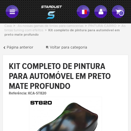
0
Casa
>
As nossas gamas de tintas para carrocerias
>
PINTURA CARRO
>
As
tintas tuning com efeitos
>
Kit completo de pintura para automóvel em
preto mate profundo
Página anterior
Voltar para categoria
KIT COMPLETO DE PINTURA
PARA AUTOMÓVEL EM PRETO
MATE PROFUNDO
Referência:
KCA-ST820