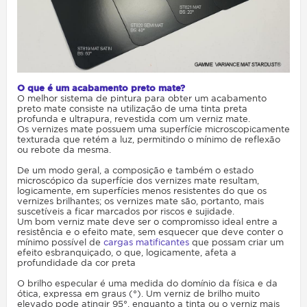
O que é um acabamento preto mate?
O melhor sistema de pintura para obter um acabamento
preto mate consiste na utilização de uma tinta preta
profunda e ultrapura, revestida com um verniz mate.
Os vernizes mate possuem uma superfície microscopicamente
texturada que retém a luz, permitindo o mínimo de reflexão
ou rebote da mesma.
De um modo geral, a composição e também o estado
microscópico da superfície dos vernizes mate resultam,
logicamente, em superfícies menos resistentes do que os
vernizes brilhantes; os vernizes mate são, portanto, mais
suscetíveis a ficar marcados por riscos e sujidade.
Um bom verniz mate deve ser o compromisso ideal entre a
resistência e o efeito mate, sem esquecer que deve conter o
mínimo possível de
cargas matificantes
que possam criar um
efeito esbranquiçado, o que, logicamente, afeta a
profundidade da cor preta
O brilho especular é uma medida do domínio da física e da
ótica, expressa em graus (°). Um verniz de brilho muito
elevado pode atingir 95°, enquanto a tinta ou o verniz mais