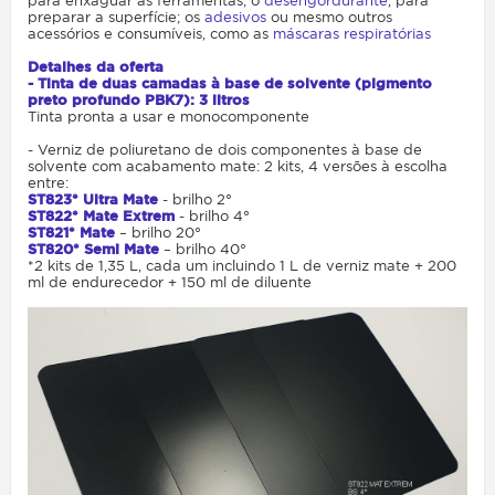
para enxaguar as ferramentas; o
desengordurante
, para
preparar a superfície; os
adesivos
ou mesmo outros
acessórios e consumíveis, como as
máscaras respiratórias
Detalhes da oferta
- Tinta de duas camadas à base de solvente (pigmento
preto profundo PBK7): 3 litros
Tinta pronta a usar e monocomponente
- Verniz de poliuretano de dois componentes à base de
solvente com acabamento mate: 2 kits, 4 versões à escolha
entre:
ST823* Ultra Mate
- brilho 2°
ST822* Mate Extrem
- brilho 4°
ST821* Mate
– brilho 20°
ST820* Semi Mate
– brilho 40°
*2 kits de 1,35 L, cada um incluindo 1 L de verniz mate + 200
ml de endurecedor + 150 ml de diluente