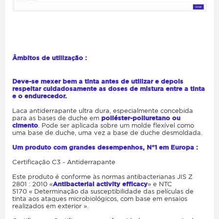
Âmbitos de utilização :
Deve-se mexer bem a tinta antes de utilizar e depois
respeitar cuidadosamente as doses de mistura entre a tinta
e o endurecedor.
Laca antiderrapante ultra dura, especialmente concebida
para as bases de duche em
poliéster-poliuretano ou
cimento
. Pode ser aplicada sobre um molde flexível como
uma base de duche, uma vez a base de duche
desmoldada.
Um produto com grandes desempenhos, N°1 em Europa :
Certificação C3 - Antiderrapante
Este produto é conforme às normas antibacterianas JIS Z
2801 : 2010 «
Antibacterial activity efficacy
» e NTC
5170 « Determinação da susceptibilidade das películas de
tinta aos ataques microbiológicos, com base em
ensaios
realizados em exterior ».