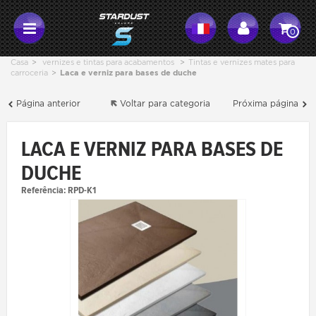
0
Casa
>
vernizes e tintas para acabamentos
>
Tintas e vernizes mates para
carroceria
>
Laca e verniz para bases de duche
Página anterior
Voltar para categoria
Próxima página
LACA E VERNIZ PARA BASES DE
DUCHE
Referência:
RPD-K1