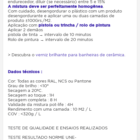
endurecedor, diluir (se necessário) entre 5 e 15%
A mistura deve ser perfeitamente homogênea
.
Com cuidado, desengordurar o plástico com um produto
desengordurante e aplicar uma ou duas camadas de
produto ±100Grs./M2.
Aplicação com
pistola ou trincha / rolo de pintura
Aplicar 2 demãos
pistola de tinta → intervalo de 10 minutos
Rolo de pintura → intervalo de 20 minutos
> Descubra o
verniz brilhante para banheiras de cerâmica.
Dados técnicos :
Cor: Todas as cores RAL, NCS ou Pantone
Grau de brilho : <10°
Secagem a 20ºC.
Secagem ao toque : 1H
Secagem completa : 8 H
Validade da mistura pot-life : 4H
Rendimento com uma camada : 10 M2 / L
COV : <320g / L
TESTE DE QUALIDADE E ENSAIOS REALIZADOS
TESTE RESULTADO NORME UNE-