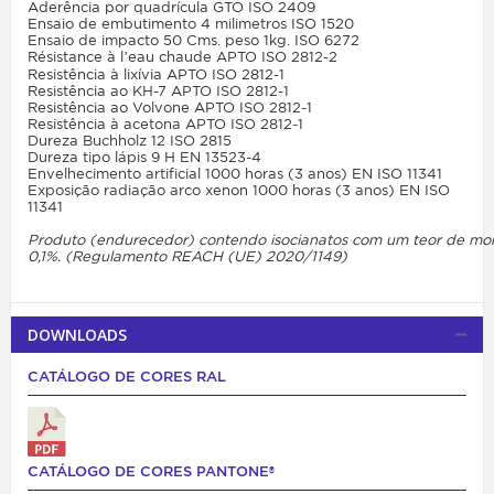
Aderência por quadrícula GTO ISO 2409
Ensaio de embutimento 4 milimetros ISO 1520
Ensaio de impacto 50 Cms. peso 1kg. ISO 6272
Résistance à l’eau chaude APTO ISO 2812-2
Resistência à lixívia APTO ISO 2812-1
Resistência ao KH-7 APTO ISO 2812-1
Resistência ao Volvone APTO ISO 2812-1
Resistência à acetona APTO ISO 2812-1
Dureza Buchholz 12 ISO 2815
Dureza tipo lápis 9 H EN 13523-4
Envelhecimento artificial 1000 horas (3 anos) EN ISO 11341
Exposição radiação arco xenon 1000 horas (3 anos) EN ISO
11341
Produto
(endurecedor)
contendo
isocianatos
com
um
teor
de
mo
0,1%. (Regulamento
REACH
(UE) 2020/1149)
DOWNLOADS
CATÁLOGO DE CORES RAL
CATÁLOGO DE CORES PANTONE®