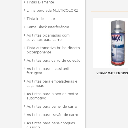
Tintas Diamante
Linha perolada MULTICOLORZ
Tinta Iridescente
Gama Black Interferência
As tintas bicamadas com
solventes para carro
Tinta automotiva brilho directo
bicomponente
As tintas para carro de coleção
As tintas para chassi anti-
ferrugem
VERNIZ MATE EM SPR
Adicionar ao carr
As tintas para embaladeiras e
caçambas
As tintas para bloco de motor
automotivo
As tintas para painel de carro
As tintas para travão de carro
As tintas para pára-choques
clássico