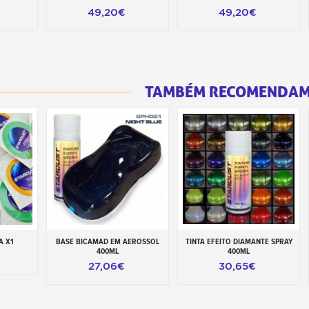
49,20€
49,20€
TAMBÉM RECOMENDA
A X1
BASE BICAMAD EM AEROSSOL
TINTA EFEITO DIAMANTE SPRAY
inho
Adicionar ao carrinho
Adicionar ao carrinho
400ML
400ML
27,06€
30,65€