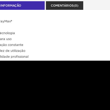
 INFORMAÇÃO
COMENTÁRIOS(0)
rayMax®
Tecnologia
para uso
zação constante
dez de utilização
idade profissional