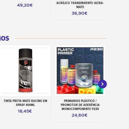
ACRÍLICO TRANSPARENTE ULTRA-
49,20€
MATE
36,90€
MOS
TINTA PRETA MATE RACING EM
PRIMARIOS PLÁSTICO /
SPRAY
Adicionar ao carrinho
Adicionar ao carrinho
Adiciona
SPRAY 400ML
PROMOTOR DE ADERÊNCIA
MONOCOMPONENTE P230
18,45€
24,60€