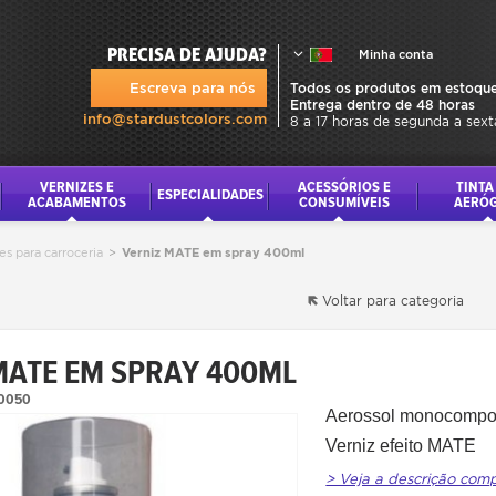
PRECISA DE AJUDA?
Minha conta
Escreva para nós
Todos os produtos em estoque
Entrega dentro de 48 horas
info@stardustcolors.com
8 a 17 horas de segunda a sext
VERNIZES E
ACESSÓRIOS E
TINTA
ESPECIALIDADES
ACABAMENTOS
CONSUMÍVEIS
AERÓ
es para carroceria
>
Verniz MATE em spray 400ml
Voltar para categoria
MATE EM SPRAY 400ML
0050
Aerossol monocompo
Verniz efeito
MATE
> Veja a descrição com