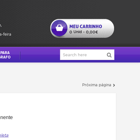
,
MEU CARRINHO
Unid
0
-
0,00€
a-feira
 PARA
GRAFO
Próxima página
nente
pleta