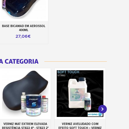
BASE BICAMAD EM AEROSSOL
Adicionar ao carrinho
400ML
27,06€
A CATEGORIA
VERNIZ MAT EXTREM ELEVADA
VERNIZ AVELUDADO COM
VERNIZ EFE
Adicionar ao carrinho
Adicionar ao carrinho
Adiciona
RESISTÊNCIA ST822 4º - ST823 2°
EFEITO SOFT TOUCH – VERNIZ
S