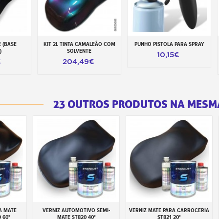
E (BASE
KIT 2L TINTA CAMALEÃO COM
PUNHO PISTOLA PARA SPRAY
rrinho
Adicionar ao carrinho
Adicionar ao carrinho
)
SOLVENTE
10,15€
€
204,49€
23 OUTROS PRODUTOS NA MESM
A MATE
VERNIZ AUTOMOTIVO SEMI-
VERNIZ MATE PARA CARROCERIA
inho
Adicionar ao carrinho
Adicionar ao carrinho
 60°
MATE ST820 40°
ST821 20°