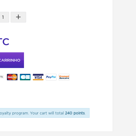
+
TC
CARRINHO
m:
oyalty program. Your cart will total
240 points
.