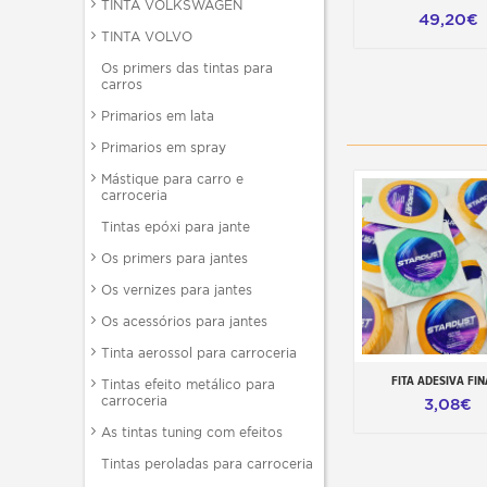
TINTA VOLKSWAGEN
49,20€
TINTA VOLVO
Os primers das tintas para
carros
Primarios em lata
Primarios em spray
Mástique para carro e
carroceria
Tintas epóxi para jante
Os primers para jantes
Os vernizes para jantes
Os acessórios para jantes
Tinta aerossol para carroceria
FITA ADESIVA FIN
Tintas efeito metálico para
Adicionar ao carr
carroceria
3,08€
As tintas tuning com efeitos
Tintas peroladas para carroceria