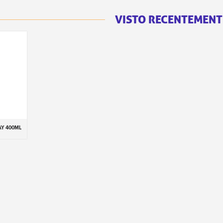
VISTO RECENTEMENT
AY 400ML
inho