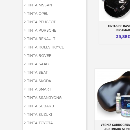
TINTA NISSAN
TINTA OPEL
TINTA PEUGEOT
TINTAS DE BAS
Adicionar ao ca
TINTA PORSCHE
BICAMAD
35,88
TINTA RENAULT
TINTA ROLLS ROYCE
TINTA ROVER
TINTA SAAB
TINTA SEAT
TINTA SKODA
TINTA SMART
TINTA SSANGYONG
TINTA SUBARU
TINTA SUZUKI
TINTA TOYOTA
VERNIZ CARROCERI
Adicionar ao carr
ACETINADO ST819