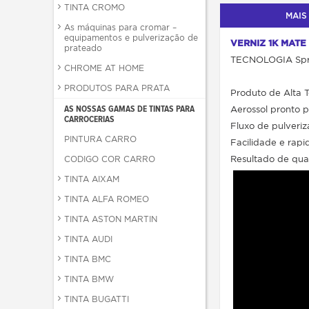
TINTA CROMO
MAIS
As máquinas para cromar –
equipamentos e pulverização de
VERNIZ 1K MATE
prateado
TECNOLOGIA Sp
CHROME AT HOME
PRODUTOS PARA PRATA
Produto de Alta 
AS NOSSAS GAMAS DE TINTAS PARA
Aerossol pronto 
CARROCERIAS
Fluxo de pulveri
PINTURA CARRO
Facilidade e rapi
CODIGO COR CARRO
Resultado de qual
TINTA AIXAM
TINTA ALFA ROMEO
TINTA ASTON MARTIN
TINTA AUDI
TINTA BMC
TINTA BMW
TINTA BUGATTI