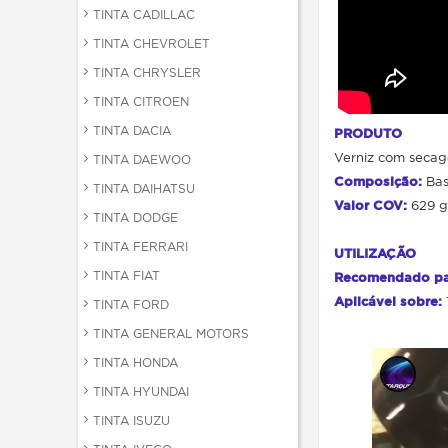
TINTA CADILLAC
TINTA CHEVROLET
TINTA CHRYSLER
TINTA CITROEN
TINTA DACIA
PRODUTO
Verniz com secage
TINTA DAEWOO
Composição:
Base
TINTA DAIHATSU
Valor COV:
629 g
TINTA DODGE
TINTA FERRARI
UTILIZAÇÃO
TINTA FIAT
Recomendado pa
Aplicável sobre:
TINTA FORD
TINTA GENERAL MOTORS
TINTA HONDA
TINTA HYUNDAI
TINTA ISUZU