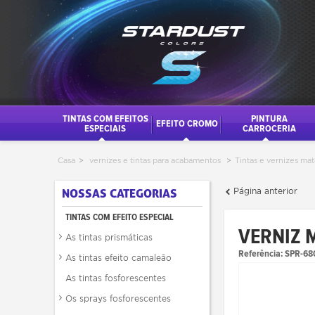
TINTAS COM EFEITOS
PINTURA
EFEITO CROMO
ESPECIAIS
CARROCERIA
Casa
>
vernizes e tintas para acabamentos
>
Tintas e vernizes mat
Página anterior
NOSSAS CATEGORIAS
TINTAS COM EFEITO ESPECIAL
VERNIZ 
As tintas prismáticas
Referência:
SPR-68
As tintas efeito camaleão
As tintas fosforescentes
Os sprays fosforescentes