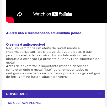
ALUTC não é recomendado em alumínio polido
O verniz é anticorrosivo?
Não, um verniz cria um efeito de revestimento e
impermeabilização. Isso protege da água e do ar, o que
produz o efeito de corrosão. Um produto anticorrosivo
bloqueia a oxidação (já presente ou por vir) na superfície do
metal.
Antes de envernizar, é importante limpar e desoxidar
completamente o metal (lixar) para remover todos os
vestígios de corrosão; caso contrário, poderão surgir vestígios
de ferrugem no futuro, abaixo do verniz.
DOWNLOADS
TDS CELIRON VERNIZ