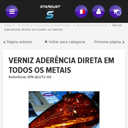
0
Casa
>
vernizes e tintas para acabamentos
>
vernizes específicos
>
Verniz
aderência direta em todos os metais
Página anterior
Voltar para categoria
Próxima página
VERNIZ ADERÊNCIA DIRETA EM
TODOS OS METAIS
Referência:
SPR-ALUTC-00