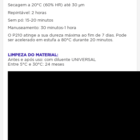
Secagem a 20°C (60% HR) até 30 µm
Repintável: 2 horas
Sem pó: 15-20 minutos
Manuseamento: 30 minutos-1 hora
O P210 atinge a sua dureza máxima ao fim de 7 dias. Pode
ser acelerado em estufa a 80°C durante 20 minutos.
LIMPEZA DO MATERIAL:
Antes e após uso: com diluente UNIVERSAL
Entre 5°C e 30°C: 24 meses