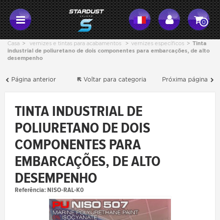
0
Casa
>
vernizes e tintas para acabamentos
>
vernizes específicos
>
Tinta
industrial de poliuretano de dois componentes para embarcações, de alto
desempenho
Página anterior
Voltar para categoria
Próxima página
TINTA INDUSTRIAL DE
POLIURETANO DE DOIS
COMPONENTES PARA
EMBARCAÇÕES, DE ALTO
DESEMPENHO
Referência:
NISO-RAL-K0