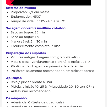
Sistema de mistura
Proporção: 2/1 em massa
Endurecedor: H507
Tempo de vida útil: 12–24 h a 20 °C
Secagem do verniz marítimo colorido
Seco ao toque: 25 min
Seco ao toque: 1 h
Manuseável: 2 h 30 min
Endurecimento completo: 7 dias
Preparação dos suportes
Pinturas antigas: lixagem com grão 280–400
Metais: desengorduramento + primário epóxi ou PU
Plásticos: flambagem ou primário de aderência
Poliéster: isolamento recomendado em gelcoat poroso
Aplicação
Rolo / pincel: pronto a usar
Pistola: diluição 10–25 % (viscosidade 20–30 seg CF4)
Airless: não recomendado
Desempenho
Aderência: 0 (teste de quadrícula)
Resistência ao impacto: 1 kg a 1 m sem fissuras