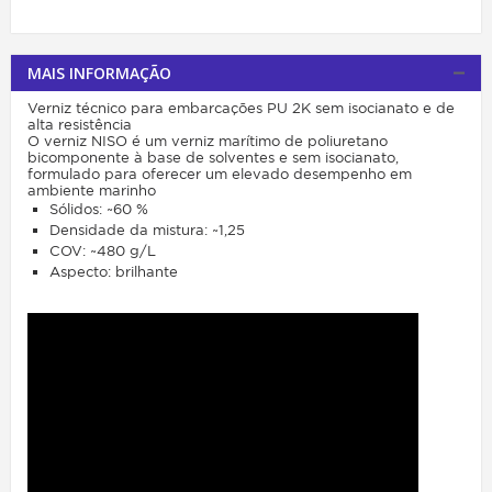
MAIS INFORMAÇÃO
Verniz técnico para embarcações PU 2K sem isocianato e de
alta resistência
O verniz NISO é um verniz marítimo de poliuretano
bicomponente à base de solventes e sem isocianato,
formulado para oferecer um elevado desempenho em
ambiente marinho
Sólidos: ~60 %
Densidade da mistura: ~1,25
COV: ~480 g/L
Aspecto: brilhante