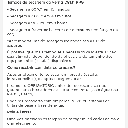
Tempos de secagem do verniz D8131 PPG
- Secagem a 60°C* em 15 minutos
- Secagem a 40°C* em 40 minutos
- Secagem ar a 20°C em 8 horas
- Secagem Infravermelha cerca de 8 minutos (em função da
cor)
*As temperaturas de secagem indicadas são as T° do
suporte.
É possível que mais tempo seja necessário caso esta T° não
seja atingida, dependendo da eficácia e do tamanho dos
equipamentos (estufa) disponíveis.
Como recobrir com tinta ou preparo?
Após arrefecimento, se secagem forçada (estufa,
infravermelhos), ou após secagem ao ar.
Lixamento OBRIGATÓRIO antes de recolocar laca para
garantir uma boa aderência. Lixar com P800 (com água) ou
P400 (a seco).
Pode ser recoberto com preparos PU 2K ou sistemas de
tintas de base à base de água.
Polir e lustrar
Uma vez passados os tempos de secagem indicados acima e
o arrefecimento.