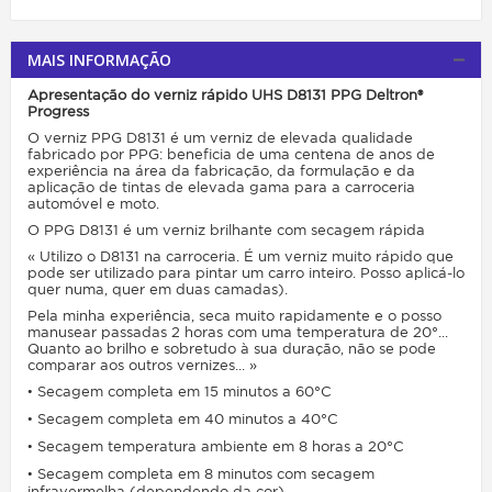
MAIS INFORMAÇÃO
Apresentação do verniz rápido UHS D8131 PPG Deltron®
Progress
O verniz PPG D8131 é um verniz de elevada qualidade
fabricado por PPG: beneficia de uma centena de anos de
experiência na área da fabricação, da formulação e da
aplicação de tintas de elevada gama para a carroceria
automóvel e moto.
O PPG D8131 é um verniz brilhante com secagem rápida
« Utilizo o D8131 na carroceria. É um verniz muito rápido que
pode ser utilizado para pintar um carro inteiro. Posso aplicá-lo
quer numa, quer em duas camadas).
Pela minha experiência, seca muito rapidamente e o posso
manusear passadas 2 horas com uma temperatura de 20°...
Quanto ao brilho e sobretudo à sua duração, não se pode
comparar aos outros vernizes... »
•
Secagem completa em 15 minutos a 60°C
•
Secagem completa em 40 minutos a 40°C
•
Secagem temperatura ambiente em 8 horas a 20°C
•
Secagem completa em 8 minutos com secagem
infravermelha (dependendo da cor)