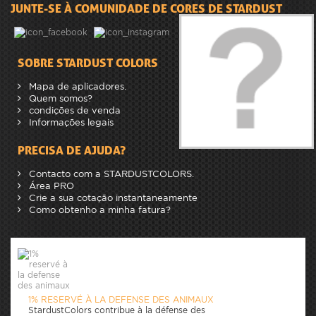
JUNTE-SE À COMUNIDADE DE CORES DE STARDUST
SOBRE STARDUST COLORS
Mapa de aplicadores.
Quem somos?
condições de venda
Informações legais
PRECISA DE AJUDA?
Contacto com a STARDUSTCOLORS.
Área PRO
Crie a sua cotação instantaneamente
Como obtenho a minha fatura?
1% RESERVÉ À LA DEFENSE DES ANIMAUX
StardustColors contribue à la défense des