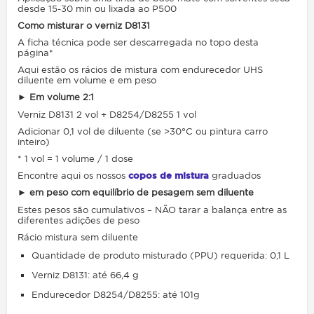
desde 15-30 min ou lixada ao P500
Como misturar o verniz D8131
A ficha técnica pode ser descarregada no topo desta
página*
Aqui estão os rácios de mistura com endurecedor UHS
diluente em volume e em peso
►
Em volume 2:1
Verniz D8131 2 vol + D8254/D8255 1 vol
Adicionar 0,1 vol de diluente (se >30°C ou pintura carro
inteiro)
* 1 vol = 1 volume / 1 dose
Encontre aqui os nossos
copos de mistura
graduados
►
em peso com equilíbrio de pesagem sem diluente
Estes pesos são cumulativos – NÃO tarar a balança entre as
diferentes adições de peso
Rácio mistura sem diluente
Quantidade de produto misturado (PPU) requerida: 0,1 L
Verniz D8131: até 66,4 g
Endurecedor D8254/D8255: até 101g