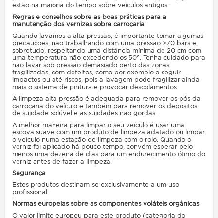
estão na maioria do tempo sobre veículos antigos.
Regras e conselhos sobre as boas práticas para a
manutenção dos vernizes sobre carroçaria
Quando lavamos a alta pressão, é importante tomar algumas
precauções, não trabalhando com uma pressão >70 bars e,
sobretudo, respeitando uma distância mínima de 20 cm com
uma temperatura não excedendo os 50°. Tenha cuidado para
não lavar sob pressão demasiado perto das zonas
fragilizadas, com defeitos, como por exemplo a seguir
impactos ou até riscos, pois a lavagem pode fragilizar ainda
mais o sistema de pintura e provocar descolamentos.
A limpeza alta pressão é adequada para remover os pós da
carroçaria do veículo e também para remover os depósitos
de sujidade solúvel e as sujidades não gordas.
A melhor maneira para limpar o seu veículo é usar uma
escova suave com um produto de limpeza adatado ou limpar
o veículo numa estação de limpeza com o rolo. Quando o
verniz foi aplicado há pouco tempo, convém esperar pelo
menos uma dezena de dias para um endurecimento ótimo do
verniz antes de fazer a limpeza.
Segurança
Estes produtos destinam-se exclusivamente a um uso
profissional
Normas europeias sobre as componentes voláteis orgânicas
O valor limite europeu para este produto (categoria do