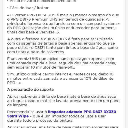
• Brilho elevado e excecionalmente el
• Fácil de lixar / lustrar
«
O verniz PPG D8131 UHS é mais ou menos o mesmo do que
o PPG D8173 Premium UHS em termos de qualidade. A
principal diferença é que funciona com o « compact system »
da PPG (utilização de um único endurecedor para primers,
tintas des base e vernizes...).
A outra diferença é que o D8173 é feito para ser utilizado
com os sistemas de tintas à base apenas, enquanto que se
pode utilizar o D8131 tanto com tintas à base de água, como
com tintas à base de solventes.
É um verniz UHS que aplico numa passagem apenas, com
uma camada rápida e leve, seguida de uma camada cheia,
sem esperar 10 minutos de flash-off...
Sim, utilizo-o sobre carros inteiros e, nestes casos, deixo 10
minutos entre cada camada e acrescento 10% de diluente
PPG...
»
A preparação do suporte
Aplicar sobre uma tinta de base mate à base de água seca
ao toque (aspeto mate) e lavada previamente com um pano
de limpeza.
Recomenda-se usar o
limpador adatado PPG D837 DX330
Spirit Wipe
– que é um limpador todos os usos a usar
durante todo o processo da pintura.
Aplicação sobre uma tinta de base mate com solventes seca