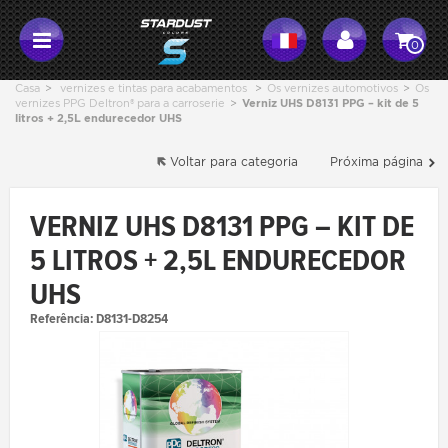
0
Casa
>
vernizes e tintas para acabamentos
>
Os vernizes automotivos
>
Os
vernizes PPG Deltron® para a carroserie
>
Verniz UHS D8131 PPG – kit de 5
litros + 2,5L endurecedor UHS
Voltar para categoria
Próxima página
VERNIZ UHS D8131 PPG – KIT DE
5 LITROS + 2,5L ENDURECEDOR
UHS
Referência:
D8131-D8254