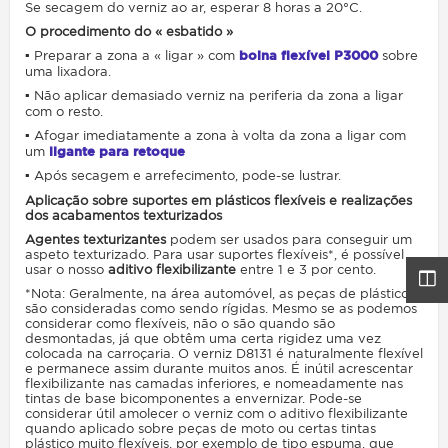
Se secagem do verniz ao ar, esperar 8 horas a 20°C.
O procedimento do « esbatido »
▪ Preparar a zona a « ligar » com
boina flexível P3000
sobre
uma lixadora.
▪ Não aplicar demasiado verniz na periferia da zona a ligar
com o resto.
▪ Afogar imediatamente a zona à volta da zona a ligar com
um
ligante para retoque
▪ Após secagem e arrefecimento, pode-se
lustrar.
Aplicação sobre suportes em plásticos flexíveis e realizações
dos acabamentos texturizados
Agentes texturizantes
podem ser usados para conseguir um
aspeto texturizado. Para usar suportes flexíveis*, é possível
usar o nosso
aditivo flexibilizante
entre 1 e 3 por cento.
*Nota: Geralmente, na área automóvel, as peças de plástico
são consideradas como sendo rígidas. Mesmo se as podemos
considerar como flexíveis, não o são quando são
desmontadas, já que obtêm uma certa rigidez uma vez
colocada na carroçaria. O verniz D8131 é naturalmente flexível
e permanece assim durante muitos anos. É inútil acrescentar
flexibilizante nas camadas inferiores, e nomeadamente nas
tintas de base bicomponentes a envernizar. Pode-se
considerar útil amolecer o verniz com o aditivo flexibilizante
quando aplicado sobre peças de moto ou certas tintas
plástico muito flexíveis, por exemplo de tipo espuma, que