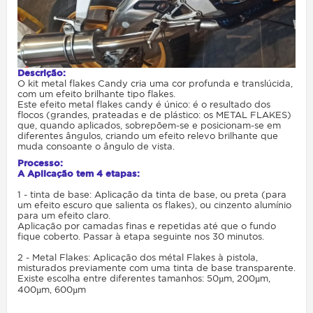
Descrição:
O kit metal flakes Candy cria uma cor profunda e translúcida,
com um efeito brilhante tipo flakes.
Este efeito metal flakes candy é único: é o resultado dos
flocos (grandes, prateadas e de plástico: os METAL FLAKES)
que, quando aplicados, sobrepõem-se e posicionam-se em
diferentes ângulos, criando um efeito relevo brilhante que
muda consoante o ângulo de vista.
Processo:
A Aplicação tem 4 etapas:
1 - tinta de base:
Aplicação da tinta de base, ou preta (para
um efeito escuro que salienta os flakes), ou cinzento alumínio
para um efeito claro.
Aplicação por camadas finas e repetidas até que o fundo
fique coberto. Passar à etapa seguinte nos 30 minutos.
2 - Metal Flakes:
Aplicação dos métal Flakes à pistola,
misturados previamente com uma tinta de base transparente.
Existe escolha entre diferentes tamanhos: 50µm, 200µm,
400µm, 600µm