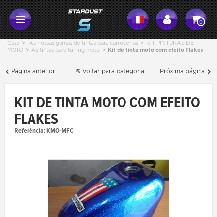
0
Casa
>
As nossas gamas de tintas para carrocerias
>
KIT PINTURAS DE
MOTO
>
As tintas para tuning moto
>
Kit de tinta moto com efeito Flakes
Página anterior
Voltar para categoria
Próxima página
KIT DE TINTA MOTO COM EFEITO
FLAKES
Referência:
KMO-MFC